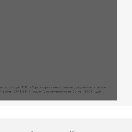
мая 2007 года N181 «О рассекречиван архивных документов Красной
й войны 1941-1945 годов» (с изменениями на 30 мая 2009 года)