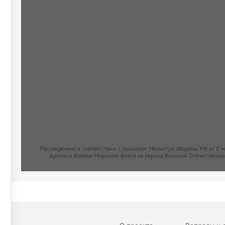
Рассекречено в соответствии с приказом Министра обороны РФ от 8 
Армии и Военно-Морского Флота за период Великой Отечественно