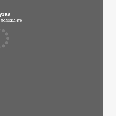
узка
, подождите