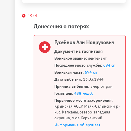
1944
Донесения о потерях
Гусейнов Али Новрузович
Документ из госпиталя
Воинское звание:
лейтенант
Последнее место службы:
694 сп
Воинская часть:
694 сп
Дата выбытия:
13.03.1944
Причина выбытия:
умер от ран
Госпиталь:
488 медсб
Первичное место захоронения:
Крымская АССР, Маяк-Салынский р-
н, с. Капканы, северо-западная
окраина, п-ов Керченский
Информация об архиве+