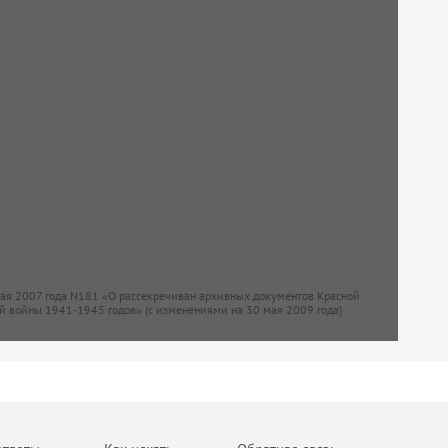
мая 2007 года N181 «О рассекречиван архивных документов Красной
й войны 1941-1945 годов» (с изменениями на 30 мая 2009 года)