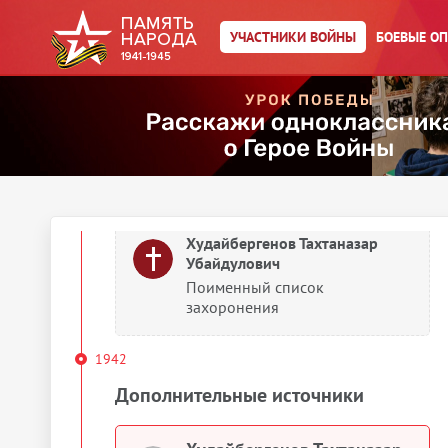
Убайдулович
Поименный список
УЧАСТНИКИ ВОЙНЫ
БОЕВЫЕ О
захоронения
Худайбергенов Тахтаназар
Убайдулович
Поименный список
захоронения
Худайбергенов Тахтаназар
Убайдулович
Поименный список
захоронения
1942
Дополнительные источники