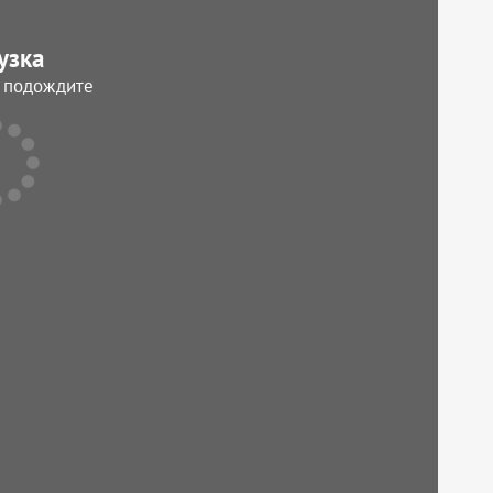
узка
, подождите