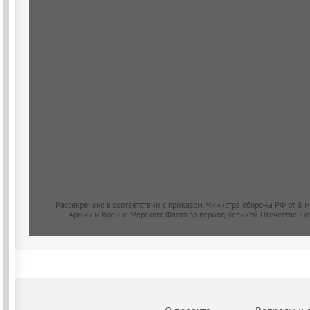
Рассекречено в соответствии с приказом Министра обороны РФ от 8 
Армии и Военно-Морского Флота за период Великой Отечественно