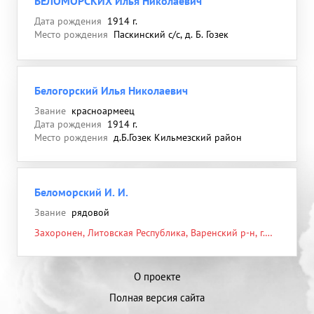
БЕЛОМОРСКИХ Илья Николаевич
Дата рождения
1914 г.
Место рождения
Паскинский с/с, д. Б. Гозек
Белогорский Илья Николаевич
Звание
красноармеец
Дата рождения
1914 г.
Место рождения
д.Б.Гозек Кильмезский район
Беломорский И. И.
Звание
рядовой
Захоронен, Литовская Республика, Варенский р-н, г.
Варена, ул. Витаутог, д. Наумулитис, около, дорога
Варена - Мяркине, справа, кладбище советских воинов
О проекте
Полная версия сайта