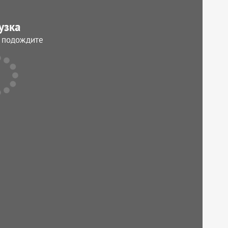
узка
, подождите