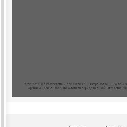
Рассекречено в соответствии с приказом Министра обороны РФ от 8 
Армии и Военно-Морского Флота за период Великой Отечественно