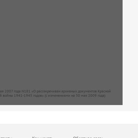
мая 2007 года N181 «О рассекречиван архивных документов Красной
й войны 1941-1945 годов» (с изменениями на 30 мая 2009 года)