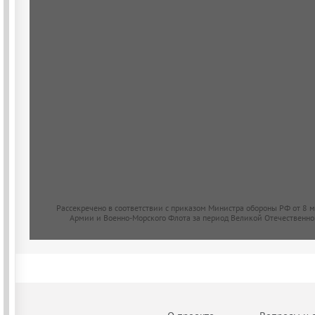
Рассекречено в соответствии с приказом Министра обороны РФ от 8 
Армии и Военно-Морского Флота за период Великой Отечественно