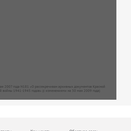
мая 2007 года N181 «О рассекречиван архивных документов Красной
й войны 1941-1945 годов» (с изменениями на 30 мая 2009 года)