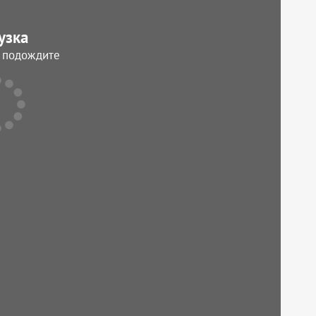
узка
, подождите