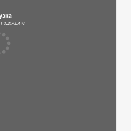
узка
, подождите