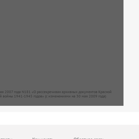
мая 2007 года N181 «О рассекречиван архивных документов Красной
й войны 1941-1945 годов» (с изменениями на 30 мая 2009 года)