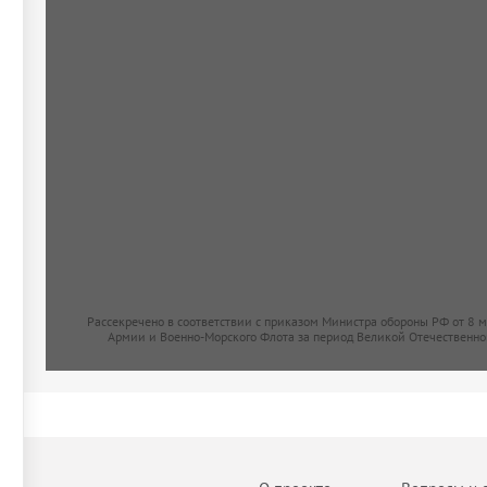
Рассекречено в соответствии с приказом Министра обороны РФ от 8 
Армии и Военно-Морского Флота за период Великой Отечественно