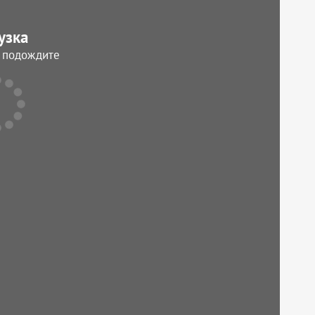
узка
, подождите