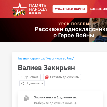
УЧАСТНИКИ ВОЙНЫ
БОЕВЫЕ О
Главная страница
/
Участники войны
/
Валиев Закирьян
Действия
Скачать документы
Упоминается в 1 документе:
Выберите документ ниже