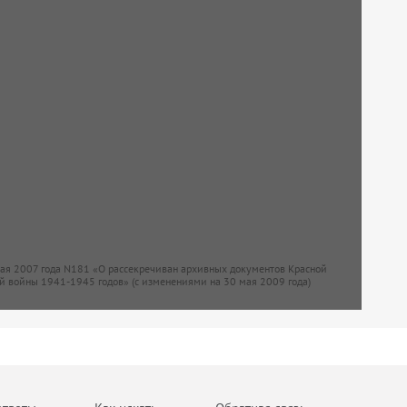
мая 2007 года N181 «О рассекречиван архивных документов Красной
й войны 1941-1945 годов» (с изменениями на 30 мая 2009 года)