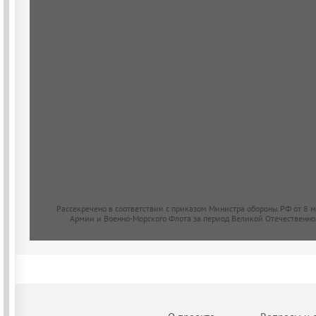
Рассекречено в соответствии с приказом Министра обороны РФ от 8 
Армии и Военно-Морского Флота за период Великой Отечественно