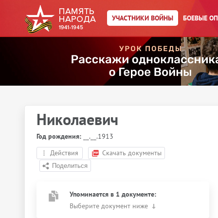
УЧАСТНИКИ ВОЙНЫ
БОЕВЫЕ О
Главная страница
/
Участники войны
/
Амиров Иван
Николаевич
Год рождения:
__.__.1913
Действия
Скачать документы
Упоминается в 1 документе:
Выберите документ ниже