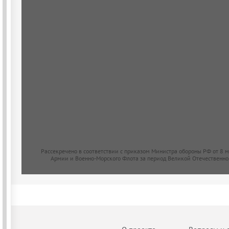
Рассекречено в соответствии с приказом Министра обороны РФ от 8 
Армии и Военно-Морского Флота за период Великой Отечественно