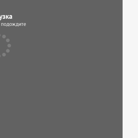
узка
, подождите