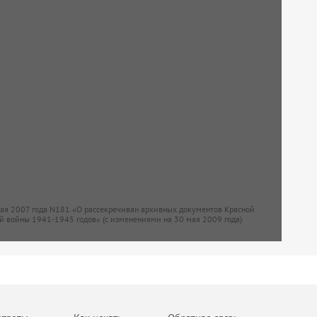
мая 2007 года N181 «О рассекречиван архивных документов Красной
й войны 1941-1945 годов» (с изменениями на 30 мая 2009 года)