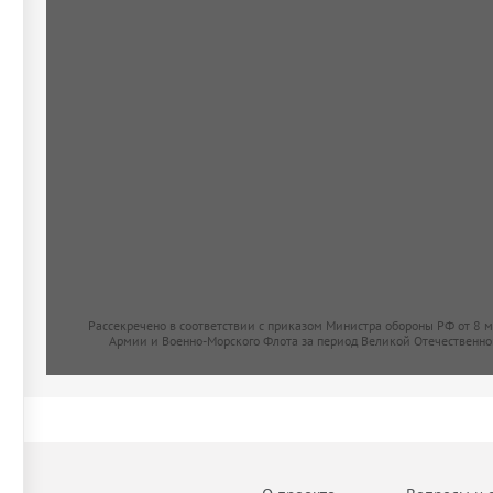
Рассекречено в соответствии с приказом Министра обороны РФ от 8 
Армии и Военно-Морского Флота за период Великой Отечественно