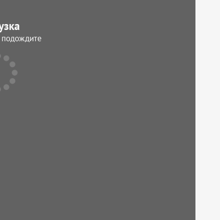
узка
, подождите