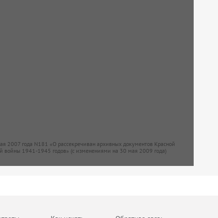
мая 2007 года N181 «О рассекречиван архивных документов Красной
й войны 1941-1945 годов» (с изменениями на 30 мая 2009 года)