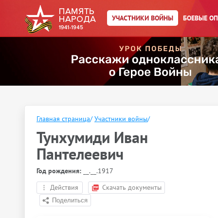
УЧАСТНИКИ ВОЙНЫ
БОЕВЫЕ О
Главная страница
/
Участники войны
/
Тунхумиди Иван
Пантелеевич
Год рождения:
__.__.1917
Действия
Скачать документы