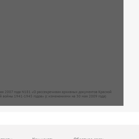
мая 2007 года N181 «О рассекречиван архивных документов Красной
й войны 1941-1945 годов» (с изменениями на 30 мая 2009 года)