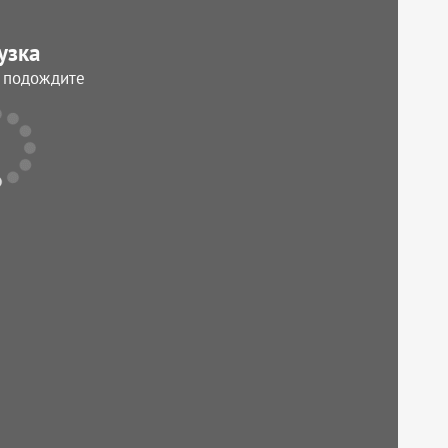
узка
, подождите