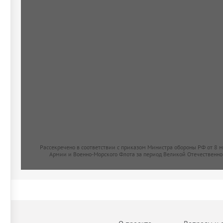
Рассекречено в соответствии с приказом Министра обороны РФ от 8 
Армии и Военно-Морского Флота за период Великой Отечественно