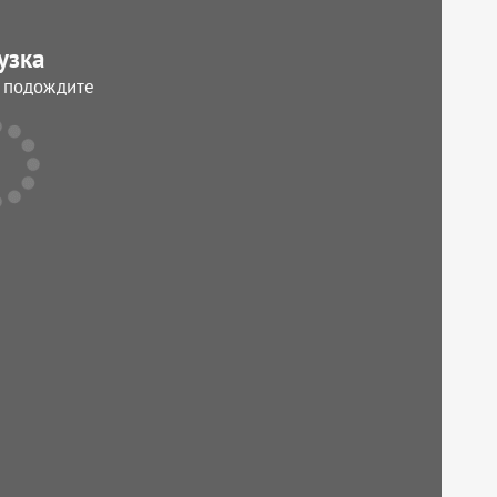
узка
, подождите