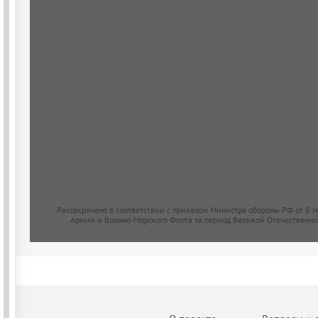
Рассекречено в соответствии с приказом Министра обороны РФ от 8 
Армии и Военно-Морского Флота за период Великой Отечественно