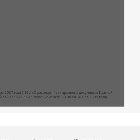
мая 2007 года N181 «О рассекречиван архивных документов Красной
й войны 1941-1945 годов» (с изменениями на 30 мая 2009 года)