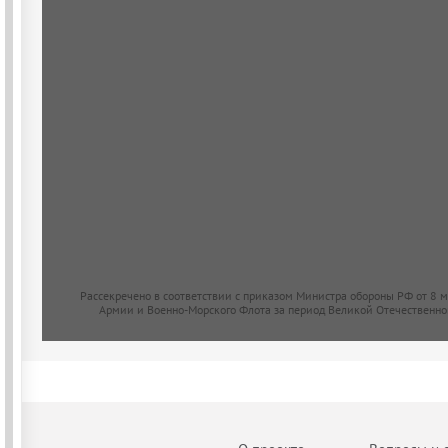
Рассекречено в соответствии с приказом Министра обороны РФ от 8 
Армии и Военно-Морского Флота за период Великой Отечественно