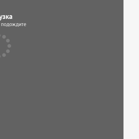
узка
, подождите