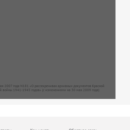
мая 2007 года N181 «О рассекречиван архивных документов Красной
й войны 1941-1945 годов» (с изменениями на 30 мая 2009 года)