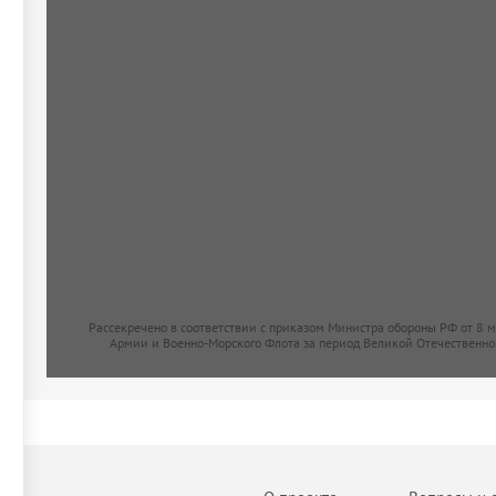
Рассекречено в соответствии с приказом Министра обороны РФ от 8 
Армии и Военно-Морского Флота за период Великой Отечественно