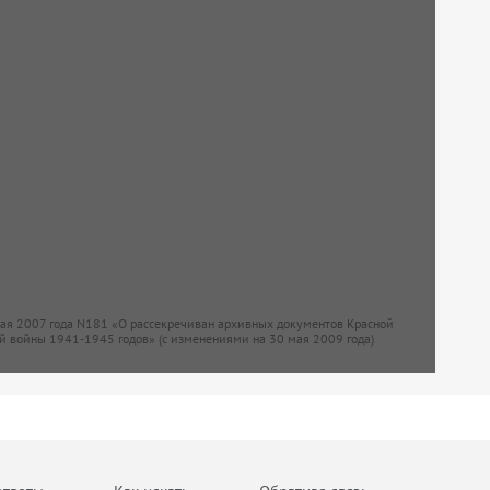
мая 2007 года N181 «О рассекречиван архивных документов Красной
й войны 1941-1945 годов» (с изменениями на 30 мая 2009 года)