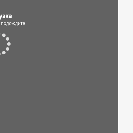
узка
, подождите