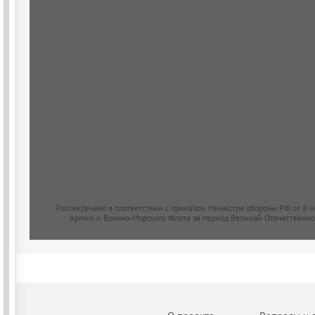
Рассекречено в соответствии с приказом Министра обороны РФ от 8 
Армии и Военно-Морского Флота за период Великой Отечественно