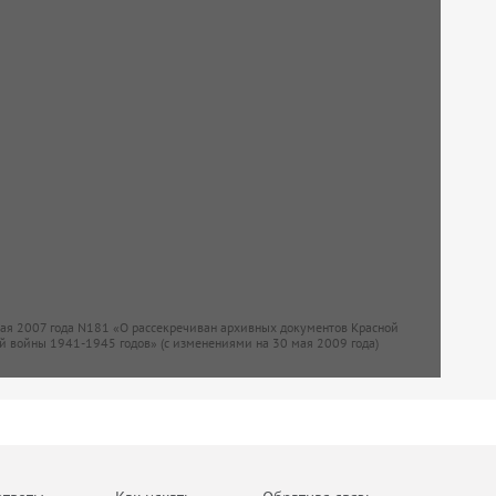
мая 2007 года N181 «О рассекречиван архивных документов Красной
й войны 1941-1945 годов» (с изменениями на 30 мая 2009 года)