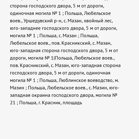
сторона господского двора, 5 м от дороги,
одиночная могила № 1
;
Польша, Любельское
воев., Уршедувский р-н, с. Мазан, хвойный лес,
юго-западнее господского двора, 5 м от дороги,
могила № 1
;
Польша, с. Мазан
;
Польша,
Любельское воев., пов. Красникский, с. Мазан,
юго-западная сторона господского двора, 5 м от
дороги, могила № 1|Польша, Любельское воев.,
пов. Красникский, с. Мазан, юго-западная сторона
господского двора, 5 м от дороги, одиночная
могила № 1
;
Польша, Люблинское воеводство, м.
Мазин
;
Польша, Любельское воев., с. Мазин, юго-
западная окраина господского двора, могила №
21
;
Польша, г. Красник, площадь