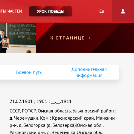
En
ТЫ ЧАСТЕЙ
УРОК ПОБЕДЫ
Дополнительная
Боевой путь
информация
21.02.1901
;
1901
;
__.__.1911
СССР, РСФСР, Омская область, Ульяновский район
;
д. Черемушки. Ком
;
Красноярский край, Манский
р-н, д. Белогорка (д. Белозерка)|Омская обл.,
Ульяновский р-н, д. Черемушка|Омская обл.,