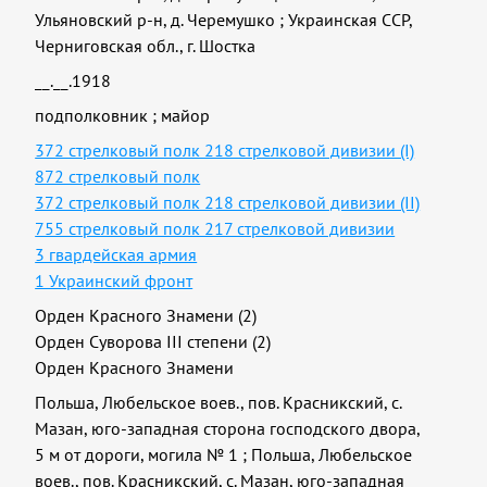
Ульяновский р-н, д. Черемушко
;
Украинская ССР,
Черниговская обл., г. Шостка
__.__.1918
подполковник
;
майор
372 стрелковый полк 218 стрелковой дивизии (I)
872 стрелковый полк
372 стрелковый полк 218 стрелковой дивизии (II)
755 стрелковый полк 217 стрелковой дивизии
3 гвардейская армия
1 Украинский фронт
Орден Красного Знамени (2)
Орден Суворова III степени (2)
Орден Красного Знамени
Польша, Любельское воев., пов. Красникский, с.
Мазан, юго-западная сторона господского двора,
5 м от дороги, могила № 1
;
Польша, Любельское
воев., пов. Красникский, с. Мазан, юго-западная