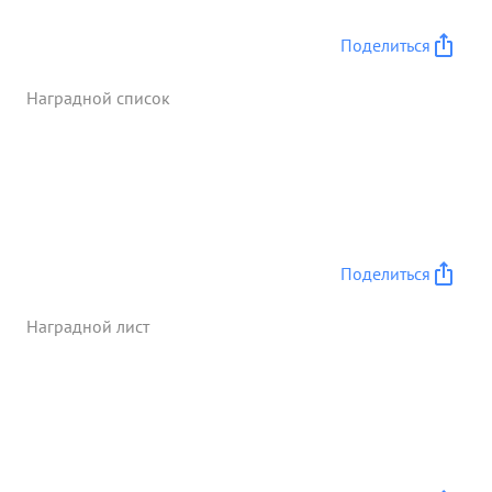
14 января 1943 года с прорывом на фронте
ШАРПАЕВКА-ГУСЕВКА и захватом ГЛУБОКИЙ и
Поделиться
последующей операции по обеспечению захвата
БОРОШИЛОВОГРАДА и дальнейшее наступление.
Наградной список
...»
Поделиться
Наградной лист