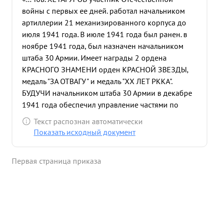
войны с первых ее дней. работал начальником
артиллерии 21 механизированного корпуса до
июля 1941 года. В июле 1941 года был ранен. в
ноябре 1941 года, был назначен начальником
штаба 30 Армии. Имеет награды 2 ордена
КРАСНОГО ЗНАМЕНИ орден КРАСНОЙ ЗВЕЗДЫ,
медаль "ЗА ОТВАГУ" и медаль "ХХ ЛЕТ РККА".
БУДУЧИ начальником штаба 30 Армии в декабре
1941 года обеспечил управление частями по
разгрому противника под Москвой на фронте 80
Текст распознан автоматически
Армии. Лично командовал армейской группой,
Показать исходный документ
захватил РОГАЧЕВ и кроме того обеспечил
управление частями при прорыве фронта
Первая страница приказа
противника 30.6.42 г. у РЖЕВА. Будучи назначен
начальником штаба 3 гвардейской Армии
обеспечил управление частями при прорыве
фронта противника в декабре 1942 года с
захватом МОРОЗОВСКИЙ вторичную операцию