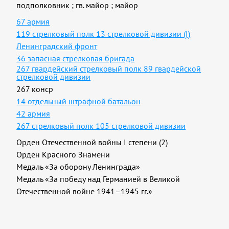
подполковник
;
гв. майор
;
майор
67 армия
119 стрелковый полк 13 стрелковой дивизии (I)
Ленинградский фронт
36 запасная стрелковая бригада
267 гвардейский стрелковый полк 89 гвардейской
стрелковой дивизии
267 конср
14 отдельный штрафной батальон
42 армия
267 стрелковый полк 105 стрелковой дивизии
Орден Отечественной войны I степени (2)
Орден Красного Знамени
Медаль «За оборону Ленинграда»
Медаль «За победу над Германией в Великой
Отечественной войне 1941–1945 гг.»