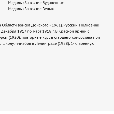
Медаль «За взятие Будапешта»
Медаль «За взятие Вены»
а Области войска Донского - 1961). Русский. Полковник
с декабря 1917 по март 1918 г. В Красной армии с
урсы (1920), повторные курсы старшего комсостава при
ую школу летнабов в Ленинграде (1928), 1-ю военную