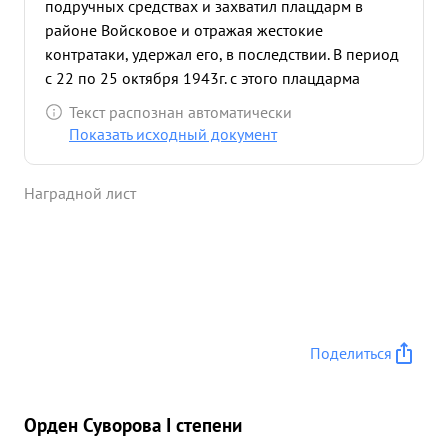
подручных средствах и захватил плацдарм в
районе Войсковое и отражая жестокие
контратаки, удержал его, в последствии. В период
с 22 по 25 октября 1943г. с этого плацдарма
войска 8 гвардейской армии развили успешное
Текст распознан автоматически
наступление, в результате которого войскам46
Показать исходный документ
армии при решающем содействии войск 8
гвардейско армии были заняты города:
Наградной лист
Днепропетро и Днепродзержинск и очищена от
противника значите льная территория на правом
берегу реки Днепр. За умелое руководство
войсками, смелость в принятии решения и
проявленные при этом отвагу и геройство по
захвату плацдарма на правом берегу р. Днепр в
районе Войсковое достоин ВЫСШЕЙ
Поделиться
ПРАВИТЕЛЬСТВЕННОЙ НАГРАДЫ ГЕРОЙ
СОВЕТСКОГО СОЮЗА. ...»
Орден Суворова I степени