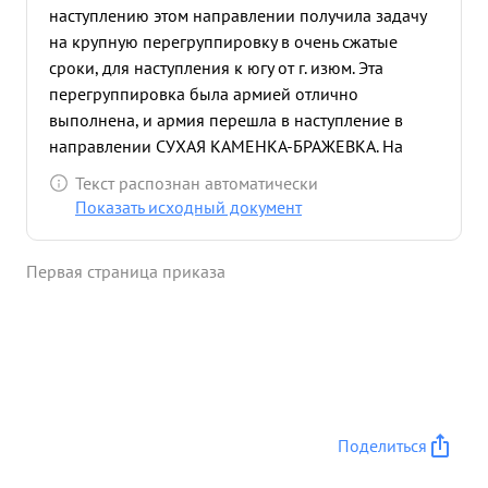
наступлению этом направлении получила задачу
на крупную перегруппировку в очень сжатые
сроки, для наступления к югу от г. изюм. Эта
перегруппировка была армией отлично
выполнена, и армия перешла в наступление в
направлении СУХАЯ КАМЕНКА-БРАЖЕВКА. На
этом направлении 6-я армия вступила в тяжелые
Текст распознан автоматически
наступательные бои с сильными, подошедшими к
Показать исходный документ
этому времени, оперативными резервами
противника и в этих боях, ломая сопротивление
Первая страница приказа
противника, добилась успеха и продвижения, в
результате которого сопротивление противника
было сломлено и армия быстро и решительно
преследовала противника, первая достигнут реки
ДНЕПР. Тов. ШЛЕМИН в этой операции показал
себя настойчивым, решительным командармом,
проявив личную храбрость, за что заслуживает
Поделиться
награждения орде ном КУТУЗОВА ВТОРОЙ
СТЕПЕНИ. ...»