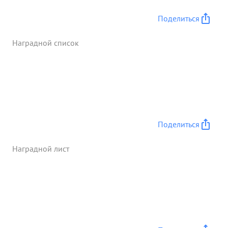
Не выдержав натиска превосходящих сил
противника тов. Зимченко вывел подразделение
Поделиться
из окружения, оставив на поле боях более 60
человек убитых раненых немецких Солдат. ...»
Наградной список
Поделиться
Наградной лист