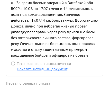
«... За время боевых операций в Витебской обл
БССР с 10.07. по 17.07. смело и 44 решительно. г.
полк под командованием тов. Зинченко
действовал 17.07.44 г.в. боях занжел. Дор. станцию
Доисса, лично при небрегая жизнью провел
разведку переправы через реку Дрисса и с боем,
без потерь своего личного состава, форсировал
реку. Сочетая знание с боевым опытом, проявляя
мужество и отвагу, своим личным примером
воодушевлял бойцов и офицеров на боевые
подвиги. непрерывно находился в боевых
Текст распознан автоматически
порядка наступающих подразделений. За время
Показать исходный документ
этих боев полк овладел до 40 населенных
пунктов и форсировал несколько водных
Первая страница приказа
преград. 17.07.44 г.в. бою при форсировании реки
Дубна тов. Зинченко получил тяжелое ранение.
станизацию ...»