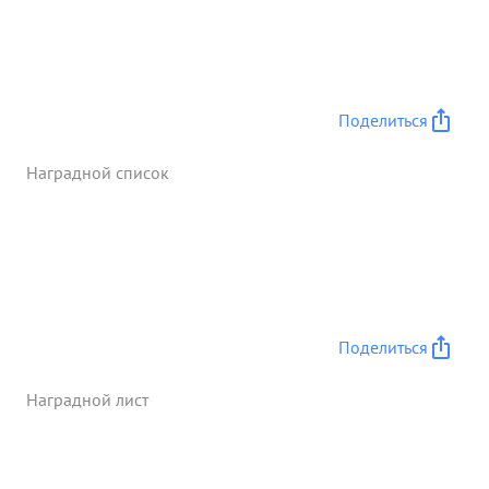
вовзаимодействии с другими частями к утру
5.03.45 г. полностью овладели им. Захвачены
богатые трофеи 14. 03. 45 г. полка при
ликвидации плацдарма немцев на восточном
берегу Одера, южнее Альтамма действуя в пер=
Поделиться
вом эшелоне дивизии прорвал долговременную
оборону против= ника и 18. 03.45 г г. штурмом
Наградной список
овладел г. Фенкененвальде Захватил 38 пленных
другие трофеи. ...»
Поделиться
Наградной лист