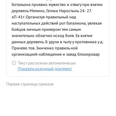
ботальона проявил. мужество и отвагу при взятии
деревень Мемино, Гатики Наростынь 24- 27.
хП-41г. Организуя правильный над
наступательных действий рот баталиона, увлекая
бойцов личным примером тем самым
значительно облагчил исход боев За взятие
данных деревень. Б удучи в тылу у противника у д.
Прачево тов. Зинченко правиль ной
организацией наблюдения и завад блокировар
дорогу П. Остров - Причево выводя из строя
Текст распознан автоматически
живую силу противника, авто и чуж транспорт
Показать исходный документ
вынудил немцев отказаться от пользования
дорогов. 22-01-42г. При нападение в тройне
Первая страница приказа
превосходящих сил противника но
расположение баталиона в тылу у противника у д.
Драчево тов. Зимченко Лично руководил блем.
отбиваясь от более трех сот немцев, увлекая
бойцов на отпор противника личным примером.