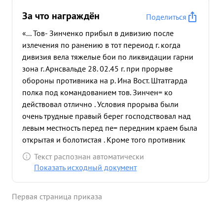
За что награждён
Поделиться
«... Тов- Зинченко прибыл в дивизию после
излечения по ранению в тот переиод г. когда
дивизия вела тяжелые бои по ликвидации гарни
зона г. Арнсвальде 28. 02.45 г. при прорыве
обороны противника на р. Ина Вост. Штатгарда
полка под командованием тов. Зинчен= ко
действовал отлично . Условия прорыва были
очень трудные правый берег господствовал над
левым местность перед пе= передним краем была
открытая и болотистая . Кроме того противник
имел численное превосходство в живой силе
Текст распознан автоматически
Только благодаря хорошей подготовке к прорыву
Показать исходный документ
и решитель= ными действиями полка противник
был сбит с оборонительно= го рубежа и потеснен
Первая страница приказа
на 30 км. Полк преследуя противника 4.05.45 45 г.
первый ворвался в город Штатгард и