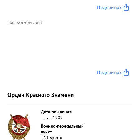
Новые Кириши, затем смелыми и решительными
Поделиться
действиями занял крупно-населенный пункт,
имеющий важное стратигическое Командир
Наградной лист
значение-ИРСА. Комиссар За два дня боев
полком уничтожено больше ста гитлеровцев, ное
захвачены имущество: трофеи:два трофание
автомашин зенитных в т.Ч.4 орудия, легковых,
винтовки, матоматы 1 мотоцыкл, и 1 в тегач,
военсклад колючей проголоки склад с вещевым
Поделиться
имуществом-плащ палатки, 10.000 винтовочных
патрон, 20 снарядов и пр. ...»
Орден Красного Знамени
Дата рождения
__.__.1909
Военно-пересыльный
пункт
54 армия