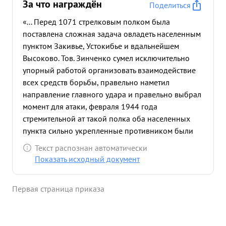
За что награждён
Поделиться
«... Перед 1071 стрелковым полком была
поставлена сложная задача овладеть населенным
пунктом Закивье, Устокибье и вдальнейшем
Высоково. Тов. Зинченко сумел исключительно
упорный работой организовать взаимодействие
всех средств борьбы, правельно наметил
направление главного удара и правельно выбрал
момент для атаки, февраля 1944 года
стремительной ат такой полка оба населенных
пункта сильно укрепленные противником были
захвачены сбольшими потерями для проти вника.
Текст распознан автоматически
20 февраля 1944 года не имея во зможности
Показать исходный документ
прорвать оборону противника направлении
Уторгом, майор Зинченко организовал ночное
Первая страница приказа
действия и смелым обходным мане вром
штурмом 64. 30 мин занял ж. Д. станцию и
районный центр Уторгош. ...»