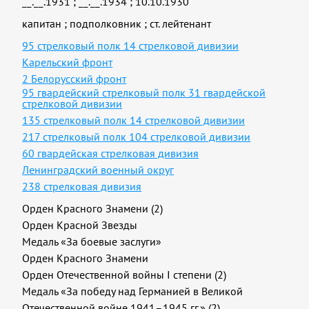
__.__.1931
;
__.__.1934
;
10.10.1930
капитан
;
подполковник
;
ст. лейтенант
95 стрелковый полк 14 стрелковой дивизии
Карельский фронт
2 Белорусский фронт
95 гвардейский стрелковый полк 31 гвардейской
стрелковой дивизии
135 стрелковый полк 14 стрелковой дивизии
217 стрелковый полк 104 стрелковой дивизии
60 гвардейская стрелковая дивизия
Ленинградский военный округ
238 стрелковая дивизия
Орден Красного Знамени (2)
Орден Красной Звезды
Медаль «За боевые заслуги»
Орден Красного Знамени
Орден Отечественной войны I степени (2)
Медаль «За победу над Германией в Великой
Отечественной войне 1941–1945 гг.» (2)