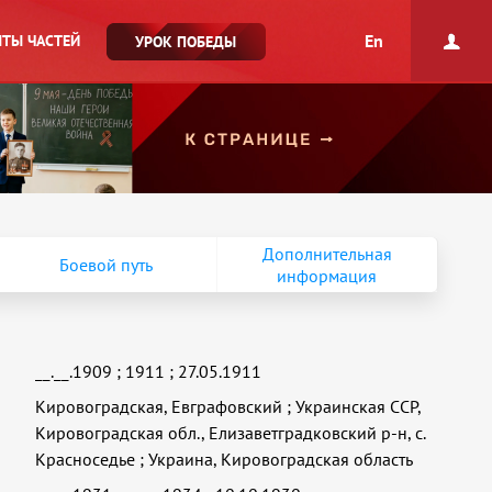
En
ТЫ ЧАСТЕЙ
УРОК ПОБЕДЫ
Дополнительная
Боевой путь
информация
__.__.1909
;
1911
;
27.05.1911
Кировоградская, Евграфовский
;
Украинская ССР,
Кировоградская обл., Елизаветградковский р-н, с.
Красноседье
;
Украина, Кировоградская область