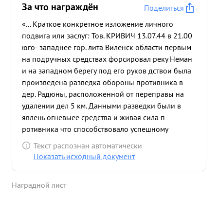
За что награждён
Поделиться
«... Краткое конкретное изложение личного
подвига или заслуг: Тов. КРИВИЧ 13.07.44 в 21.00
юго- западнее гор. лита Виленск области первым
на подручных средствах форсировал реку Неман
и на западном берегу под его руков дствои была
произведена разведка обороны противника в
дер. Радюны, расположенной от переправы на
удалении дел 5 км. Данными разведки были в
явлень огневыее средства и живая сила п
ротивника что способствовало успешному
Форсированию реки подраз елениями полка. в
Текст распознан автоматически
боях по расширению плацдарма тов. ривич
Показать исходный документ
проявил отвагу и му ество. в трудные минуть боях
он находился на ответственных участках где
Наградной лист
обеспечивая прочную оборону захваченного
плацдарма. в боях 15.07.44 в р-не выс. 169,1 тов.
Кривич находился непосре дственно в боевых