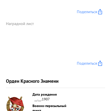
солдат и офицеров, из них 143 офицера и 1
генерал, что дало быстрое продвижение
Поделиться
подразделений полка в городе, который
выполнил приказ по разгрому Кенигсбергской
Наградной лист
группировки. ...»
Поделиться
Орден Красного Знамени
Дата рождения
__.__.1907
Военно-пересыльный
пункт