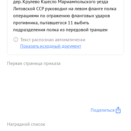
дер. Крулево Кшесло Мариампольского уезда
Литовской ССР руководил на левом фланге полка
операциями по отражению фланговых ударов
противника, пытавшегося 11 выбить
подразделения полка из передовой траншеи
противника. Южнее КАЙЛЕНА Восточная Пруссия/
Текст распознан автоматически
непосредственно Координировал действия
Показать исходный документ
пехоты и артиллерии по отражению контратак
пехоты и танков противника в районе 1-го сб. ...»
Первая страница приказа
Поделиться
Наградной список