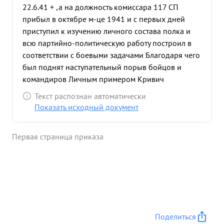
22.6.41 + ,а на должность комиссара 117 СП
прибыл в октябре м-це 1941 и с первых дней
приступил к изучению личного состава полка и
всю партийно-политическую работу построил в
соответствии с боевыми задачами Благодаря чего
был поднят наступательный порыв бойцов и
командиров Личным примером Кривич
воодушевлял на подвиги В боях за Бель-1 Бель-2
Текст распознан автоматически
Черная западная и восточная личный состав
Показать исходный документ
нанес большой урон противнику уничтожив 836
фашистов имея незаметные потери со
Первая страница приказа
своейстороны. В этих боях полка захватил
трофеи:станковых пулеметов3, ручных
пулеметов-16, винтовок-206 зенитных
установок-2 пулеметов тяжелых 10,
противотанковых ружей 14 минометов-4
артснарядов - 722 и много др. военного
имущества. .С прыбытием полка на Юго-
Поделиться
восточный фронт несмотря на резкое