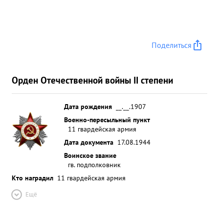
порядках 2-го стр батальона, который за день
боев отразил 12 контратак поддержанных
танками и самоход ными орудиями. Все
вражеские контратаки 1) ли успешно отбиты
Поделиться
причем противник понес потери в живой силе до
150 человек солдат и офицеров 8 чел взято плен.
...»
Орден Отечественной войны II степени
Дата рождения
__.__.1907
Военно-пересыльный пункт
11 гвардейская армия
Дата документа
17.08.1944
Воинское звание
гв. подполковник
Кто наградил
11 гвардейская армия
Ещё