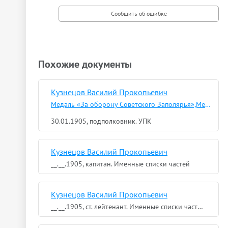
Похожие документы
Кузнецов Василий Прокопьевич
Медаль «За оборону Советского Заполярья»,Медаль «За победу над Японией»,Медаль «За взятие Кенигсберга»
30.01.1905, подполковник. УПК
Кузнецов Василий Прокопьевич
__.__.1905, капитан. Именные списки частей
Кузнецов Василий Прокопьевич
__.__.1905, ст. лейтенант. Именные списки частей