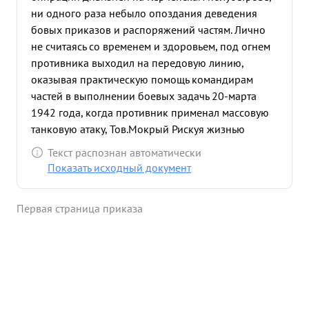
ни одного раза небыло опоздания деведения
бовых приказов и распоряжений частям. Лично
не считаясь со временем и здоровьем, под огнем
противника выходил на передовую линию,
оказывая практическую помощь командирам
частей в выполнении боевых задачь 20-марта
1942 года, когда противник применал массовую
танковую атаку, Тов.Мокрый Рискуя жизнью
установил расположение частей лично руководил
Текст распознан автоматически
отражением атаки, обеспечивая выполнение
Показать исходный документ
есновной боевой задачи. Будучи больным /при
тимпературе 38./2/ оставался на своем месте
Первая страница приказа
выполняя своих обязанности. Тов.Мокрый
проявляет мужество, находчивость, героизм и
отвагу за, что достоин Правительственной награде
Орденом "КРАСНАЯ ЗВЕЗДА". ...»