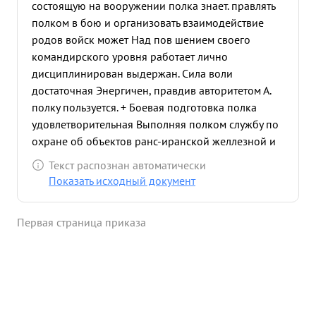
состоящую на вооружении полка знает. правлять
полком в бою и организовать взаимодействие
родов войск может Над пов шением своего
командирского уровня работает лично
дисциплинирован выдержан. Сила воли
достаточная Энергичен, правдив авторитетом А.
полку пользуется. + Боевая подготовка полка
удовлетворительная Выполняя полком службу по
охране об объектов ранс-иранской желлезной и
дороги-организовал ее правильно и выполнялась
Текст распознан автоматически
хорошо. Офицерский состав полка готовит
Показать исходный документ
правильно. опыт Отечествен ной войны в системе
подготовке полка правильно-умело Предан
Первая страница приказа
партии ЛЕНИНА -СТАЛИНА, хранить военную
тайну умеет. 21 завод: За безупречную службу в
Красной в течении 16 лет достоен награждения
Правительственной наградой орденом и РАСНАЯ
ЗВЕЗДА. ...»