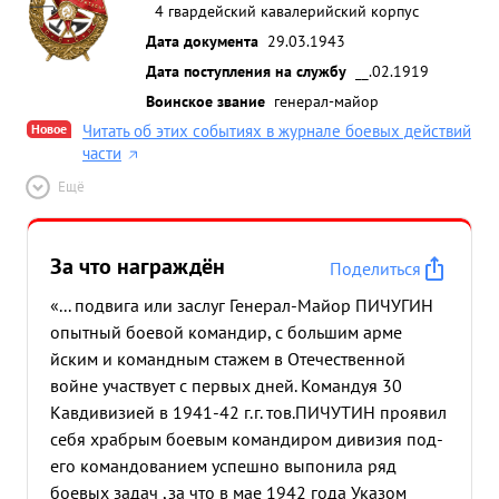
4 гвардейский кавалерийский корпус
Дата документа
29.03.1943
Дата поступления на службу
__.02.1919
Воинское звание
генерал-майор
Новое
Читать об этих событиях в журнале боевых действий
части
Ещё
За что награждён
Поделиться
«... подвига или заслуг Генерал-Майор ПИЧУГИН
опытный боевой командир, с большим арме
йским и командным стажем в Отечественной
войне участвует с первых дней. Командуя 30
Кавдивизией в 1941-42 г.г. тов.ПИЧУТИН проявил
себя храбрым боевым командиром дивизия под-
его командованием успешно выпонила ряд
боевых задач ,за что в мае 1942 года Указом