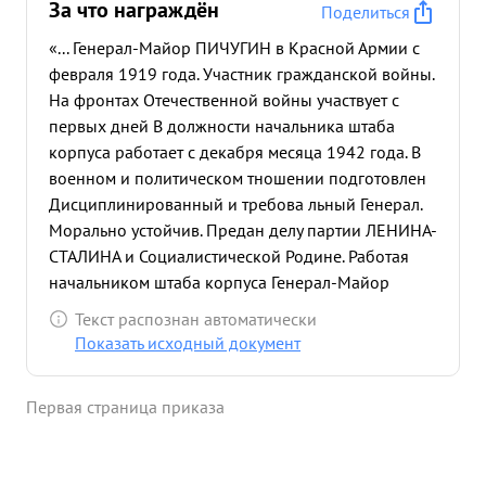
За что награждён
Поделиться
«... Генерал-Майор ПИЧУГИН в Красной Армии с
февраля 1919 года. Участник гражданской войны.
На фронтах Отечественной войны участвует с
первых дней В должности начальника штаба
корпуса работает с декабря месяца 1942 года. В
военном и политическом тношении подготовлен
Дисциплинированный и требова льный Генерал.
Морально устойчив. Предан делу партии ЛЕНИНА-
СТАЛИНА и Социалистической Родине. Работая
начальником штаба корпуса Генерал-Майор
ПИЧУГИН. в проведенных боевых операциях
Текст распознан автоматически
корпусом на Северном Кавказе Юге Украины и Бе
Показать исходный документ
лоруссии в 1943-44 г.г. много работал по
организации и подде ржанию постоянной связи с
Первая страница приказа
войсками, своевременной отработке боевой
окументации своевременному доведению боевых
приказов до подчиненных командиров сбору и