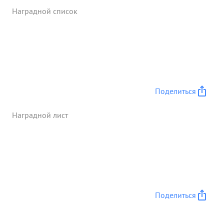
и технике и захвачены большие трофеи. Лично
Наградной список
тов. ПИЧУГИН весь период боевых действий
находился непосредственно в боевых порядках
войск на самых ответственных участках и
мужественно работал по обеспечению
беспрерывного управления войсками. ...»
Поделиться
Наградной лист
Поделиться