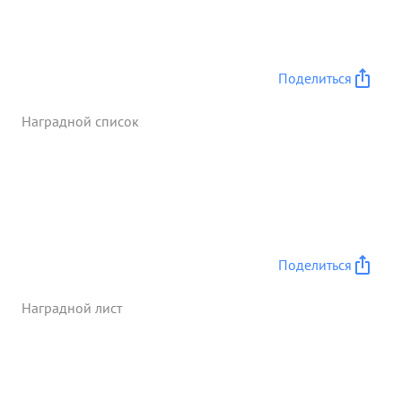
отработке данных об обстановке, информации
вышестоящих штабов и подчиненных
командиров организации взаимодействия
артиллерии гв. минометных частей танков и
Поделиться
авиации с конницей. Тов. .ПИЧУГИН проведенных
операциях как начальник штаба корпуса ,суме л
Наградной список
обеспечить бесперебойное управление войсками.
"За честную и преданную службу в Красной
Армии- Гвардии Генерал майор ПИЧУГИН
достоине награждения орденом ЛЕНИНА. ...»
Поделиться
Наградной лист