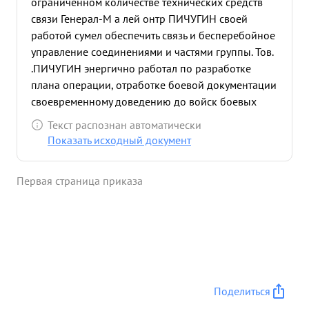
ограниченном количестве технических средств
связи Генерал-М а лей онтр ПИЧУГИН своей
работой сумел обеспечить связь и бесперебойное
управление соединениями и частями группы. Тов.
.ПИЧУГИН энергично работал по разработке
плана операции, отработке боевой документации
своевременному доведению до войск боевых
приказов увязке и координации действий
Текст распознан автоматически
соединений подвижной группы. .на всем
Показать исходный документ
протяжении операции енерал-Майор ПИЧУГИН
умело руководил работой отделов и служб
Первая страница приказа
управления корпуса обспечил связь с
нижестоящими штабами и штабом фронта.
Генерал-Майор ПИЧУГИН своей работой по
обеспечению управления войсками в
исключительно трудных условиях весенней
распутицы и бездорожья - способствовал успеху
проведенной операции, в результате которой
Поделиться
нанесен большой урон противнику в живой силе