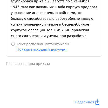
группировки пр-ка с 26 августа по 1 сентября
1943 года как начальник штаба корпуса проделал
управление исключительно войсками, что
большую способствовало работу обеспечившую
успеху проведенной четкое и бесперебойное
корпусом операции. Тов. ПИЧУГИН приложил
много сил энергии и уменья при разработке
плана операции отработки боевой документации
Текст распознан автоматически
увязке и координации действий о приданными
Показать исходный документ
корпусу механизированными и артиллерийскими
частями усиления и поддерживающей авиацией
Первая страница приказа
своевременному доведению до войск боевых
приказов своевременной информации штаба
фронта и командиров соединений об изменении
обстановки Тов. ПИЧУГИН на всем протяжении
операции умело руководил работой отделов и
служб Управления корпуса, обеспечил
беспрерывную связь с войсками и штабом фронта.
Поделиться
Благодаря проявленной тов. ПИЧУГИНЫМ