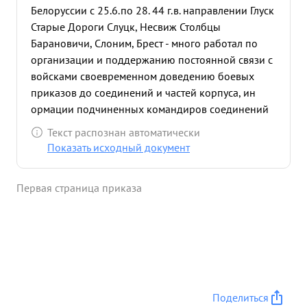
Белоруссии с 25.6.по 28. 44 г.в. направлении Глуск
Старые Дороги Слуцк, Несвиж Столбцы
Барановичи, Слоним, Брест - много работал по
организации и поддержанию постоянной связи с
войсками своевременном доведению боевых
приказов до соединений и частей корпуса, ин
ормации подчиненных командиров соединений
и вышестоя щих штабов организации контроля за
Текст распознан автоматически
выполнением боевых приказов командирам ми
Показать исходный документ
частей и соединений, сбору и отработке данных
об обстановке и отработке боевой документации.
Первая страница приказа
в сложных условиях боевых действий в тылу пр-
ка в лесисто-болотистой местности и трудности
организации связи, Генерал-майор ПИЧУГИН
через аппарат штаба корпуса и лично сам
проделал большую работу по организации
управления частями и соединениями корпуса и
приданных соединений, чем опо собствовал
Поделиться
успешному проведению корпусом операции.