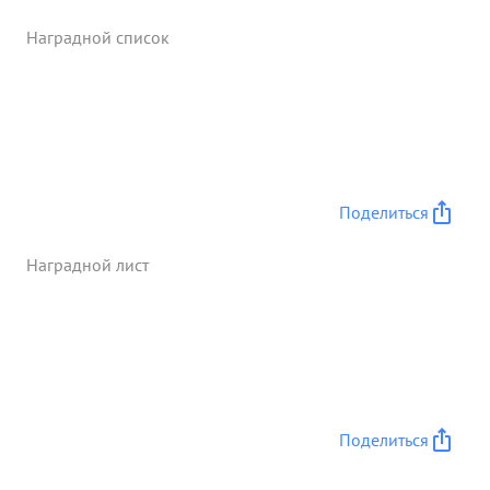
Генерал-майор ПИЧУГИН в проведенной
Наградной список
операции так-же много работал по организации
взаимодействия артиллерии, гв. минометных
частей танков и авиации с конницей,
своевременному доведению боевых
задачиприданным сред ствам усиления
организаци и поддержанию постоянной связи с
ними, что давало возможность полностью
Поделиться
использовать огневую мощь приданных средств
усиления. ...»
Наградной лист
Поделиться