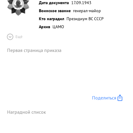
Дата документа
17.09.1943
группы проявленные исключительную энергию,
трудолюбие и напористость в работе личное
Воинское звание
генерал-майор
мужество отвагу и стойкость - ходатайствую о
Кто наградил
Президиум ВС СССР
награждении Генерал- Майора ПИЧУГИНА.
Архив
ЦАМО
орденом "КРАСНОЕ ЗНАМЯ". ...»
Ещё
Первая страница приказа
Поделиться
Наградной список