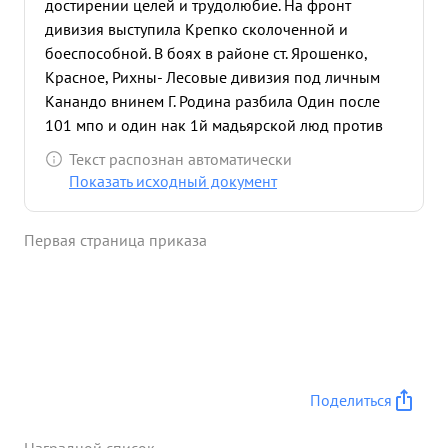
достирении целей и трудолюбие. На фронт
дивизия выступила Крепко сколоченной и
боеспособной. В боях в районе ст. Ярошенко,
Красное, Рихны- Лесовые дивизия под личным
Канандо внинем Г. Родина разбила Один после
101 мпо и один нак 1й мадьярской люд против
ника, Захватив свыше 200 чел Пленных имного
Текст распознан автоматически
оружия. что В дальнейшем прикрывая правый
Показать исходный документ
фланг 18 армии частями дивизии т Родин
непосредственно руководил боями в районах
Первая страница приказа
Тамашном, Гайсин, Добрянка и других. Во всех
боях показывал для Своих подчиненных пример
упорства в разгроме врага, Мужества и героизма:
В Каждой части дивизии за личную доблесть и
Геройство много бойцов командиров
представлено к правительственной Награде. т.
Родин достан, награждения орденах и красного
Поделиться
Знамени Врад Командира 18. Мехкорпуса
Полковник Кравлены ...»