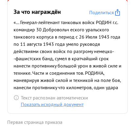
За что награждён
Поделиться
«... Генерал-лейтенант танковых войск РОДИН г.с.
командир 30 Добровольч еского уральского
танкового корпуса в период с 26 Июля 1943 года
по 11 августа 1943 года умело руководя
действиями своих войск по разгрому немецко-
-фашистских банд, сумел в кратчайший срок
нанести противнику большой урон в живой силе и
технике. Части и соединения тов. РОДИНА,
маневрируя живой силой и техникой на поле боя,
нанесли противнику что километров, один удара
за другим, пройдя для с- боями за этот период 65
Текст распознан автоматически
освободив населенных пунктов. Лично сам тов.
Показать исходный документ
РОДИН проявил достаточно мужества и
настойчивости в выполнении поставленной
Первая страница приказа
перед его войсками задачи Находясь на
наблюдательных пунктах в боевых порядках