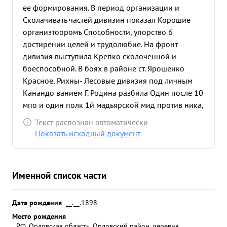
ее формирования. В период организации и
Сколачивать частей дивизин показал Корошие
организтооромъ Способности, упорство 6
достирении целей и трудолюбие. На фронт
дивизия выступила Крепко сколоченной и
боеспособной. В боях в районе ст. Ярошенко
Красное, Рихны- Лесовые дивизия под личным
Канандо ванием Г. Родина разбила Один после 10
мпо и один полк 1й мадьярской мид против ника,
Захватив свыше 200 чел Пленных и много
Текст распознан автоматически
оружия. - В дальнейшем прикрывая правый фланг
Показать исходный документ
18 армии частями дивизии т Родин
непосредственно руководил боям в районах
Тамашном, Гайсин, Добрянка и других. Во всех
Именной список части
боях показывал для Своих подчиненных пример
упорства в разгроме врага, Мужества Героизма. В
каждой части дивизии за личную доблесть и
Дата рождения
__.__.1898
Геройство много бойцов и командиров ...»
Место рождения
РФ, Орловская область, Орловский район, деревня