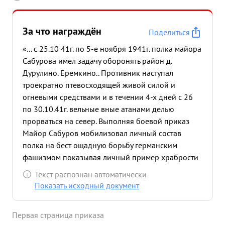
За что награждён
Поделиться
«... с 25.10 41г. по 5-е ноября 1941г. полка майора
Сабурова имел задачу оборонять район д.
Дурулино. Еремкино.. Противник наступал
троекратно птевосходящей живой силой и
огневыми средствами и в течении 4-х дней с 26
по 30.10.41г. вельные вные атанами делью
прорваться на север. Выполняя боевой приказ
Майор Сабуров мобилизовал личный состав
полка на бест ощадную борьбу германским
фашизмом показывая личный пример храбрости
и отваги, находясь сам непосредственно в боевых
Текст распознан автоматически
порядкахполка, сам лично с винтовкой на
Показать исходный документ
перевос водил трижды полк в контратаку на в
трое превосходящего противника. одна атака в
Первая страница приказа
конном строю и в которой под майором