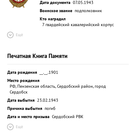
г. ЧЕРНЫШКОВСКИЙ ж.д. ст.и г. МОРОЗОВСКИЙ
Дата документа
07.05.1943
ТАЦИНСКАЯ ж.д. д. станция и г. БЕЛАЯ КАЛИТВА.
Воинское звание
подполковник
Во всех этих операциях характерно то что 8 кав.
Кто наградил
корпус меньшими силами преодолевал оборону
7 гвардейский кавалерийский корпус
противника превосходящего корпус и в огне и в
Ещё
живой силе. ...»
Печатная Книга Памяти
Дата рождения
__.__.1901
Место рождения
РФ, Пензенская область, Сердобский район, город
Сердобск
Дата выбытия
23.02.1943
Причина выбытия
погиб
Дата и место призыва
Сердобский РВК
Ещё