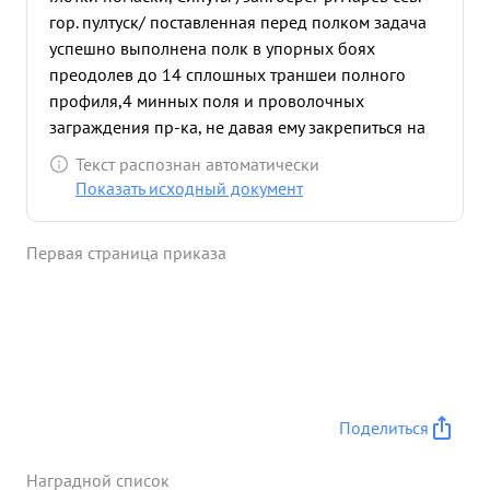
гор. пултуск/ поставленная перед полком задача
успешно выполнена полк в упорных боях
преодолев до 14 сплошных траншеи полного
профиля,4 минных поля и проволочных
заграждения пр-ка, не давая ему закрепиться на
следующих рубежах к 17.1.45 года прошел до 60
Текст распознан автоматически
клм. ,уничтожая живую силу и технику пр-ка,
Показать исходный документ
освобождая при этом десятки населенных
пунктов. полком за это время боев захвачено у
Первая страница приказа
пр-ка:орудий разных-9 пулеметов-15
винтовок-80, шестиствольных минометов-2
захвачено в плен 65 и уничтожено до 300 солдат
и офицеров. Тов. ПРУПАКОВ несмотря на
непродолжительное командование 717
сблагодаря своей неустанной работе отлично
организовал и подготовил полк к выполнению
Поделиться
боевых задач отлично организовал и руководил
боев как в момент прорыва, так и при
Наградной список