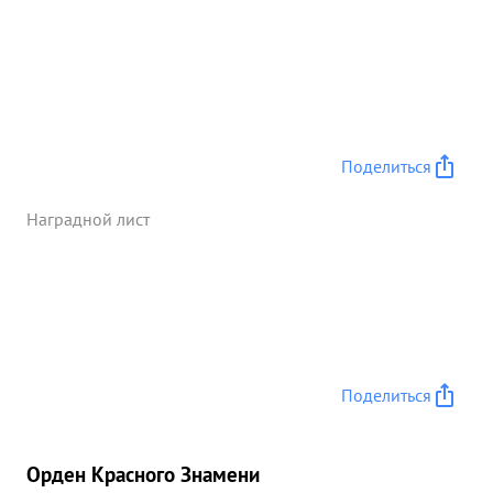
преследовании пр-ка, проявляя при этом личное
мужество, храбрость и настойчивость в
выполнении задачи. ...»
Поделиться
Наградной лист
Поделиться
Орден Красного Знамени