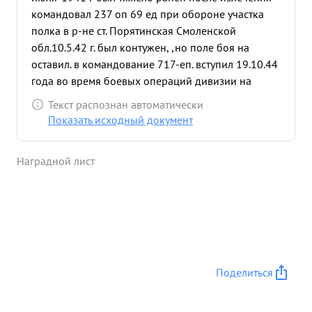
командовал 237 оп 69 ед при обороне участка
полка в р-не ст. Порятинская Смоленской
обл.10.5.42 г. был контужен, ,но поле боя на
оставил. в командование 717-еп. вступил 19.10.44
года во время боевых операций дивизии на
западном берегу р Нарев. при выполнении
Текст распознан автоматически
частвой задачи с 24 на 25 октября 1944 г
Показать исходный документ
-занятие леса и уничтожение противника в
районе вост. Глодки-Дзержаново тов. ПРУПАКОВ
Наградной лист
хорошо организовал наступление полка и умело
руководя им поставленную задачу выполнил
захватив при этом 58 немецких солдат в плен,
оружие и другие трофеи. перейдя к обороне с
22.11.44 года на участке южнее опушки леса
восточнее Глодки выс. 1099 отдельны дворы сев.
зап. дер. Вобы хоропо усовершенствовал оборону
Поделиться
и прочно удержаива участок занимаемый полком.
спечала ...»