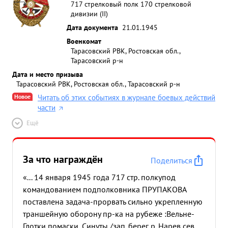
717 стрелковый полк 170 стрелковой
дивизии (II)
Дата документа
21.01.1945
Военкомат
Тарасовский РВК, Ростовская обл.,
Тарасовский р-н
Дата и место призыва
Тарасовский РВК, Ростовская обл., Тарасовский р-н
Новое
Читать об этих событиях в журнале боевых действий
части
Ещё
За что награждён
Поделиться
«... 14 января 1945 года 717 стр. полкупод
командованием подполковника ПРУПАКОВА
поставлена задача-прорвать сильно укрепленную
траншейную оборону пр-ка на рубеже :Вельне-
Глотки помаски, Синуты /зап. берег р. Нарев сев.