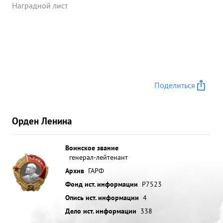
с наименьшей затратой сил, главными силами
Наградной лист
выйтти на рубех р. Стырь и р. Иква. За умелое ...»
Поделиться
Орден Ленина
Воинское звание
генерал-лейтенант
Архив
ГАРФ
Фонд ист. информации
Р7523
Опись ист. информации
4
Дело ист. информации
338