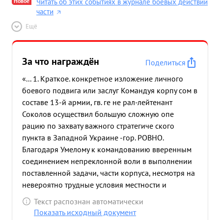
Новое
Читать об этих событиях в журнале боевых действий
части
Ещё
За что награждён
Поделиться
«... 1. Краткое. конкретное изложение личного
боевого подвига или заслуг Командуя корпу сом в
составе 13-й армии, гв. ге не рал-лейтенант
Соколов осуществил большую сложную опе
рацию по захвату важного стратегиче ского
пункта в Западной Украине -гор. РОВНО.
Благодаря Умелому к командованию вверенным
соединением непреклонной воли в выполнении
поставленной задачи, части корпуса, несмотря на
невероятно трудные условия местности и
климатические слович 1 2.2.1944 года штурмом
Текст распознан автоматически
овладели областным центром Украины и крупным
Показать исходный документ