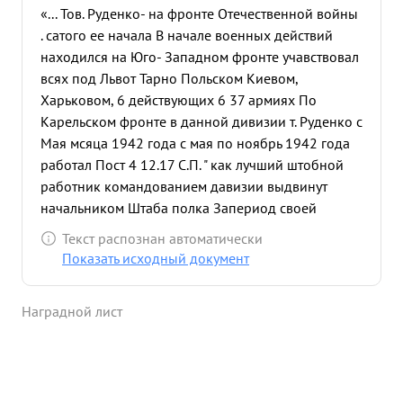
«... Тов. Руденко- на фронте Отечественной войны
. сатого ее начала В начале военных действий
находился на Юго- Западном фронте учавствовал
всях под Львот Тарно Польском Киевом,
Харьковом, 6 действующих 6 37 армиях По
Карельском фронте в данной дивизии т. Руденко с
Мая мсяца 1942 года с мая по ноябрь 1942 года
работал Пост 4 12.17 С.П. " как лучший штобной
работник командованием давизии выдвинут
начальником Штаба полка Запериод своей
работы Нач Штаба показал себя культурным,
Текст распознан автоматически
выдержанным, грамотным штабным работником
Показать исходный документ
Сумел коренным образом перестроить
оперативность работы Штоба полка " штабов
Наградной лист
батальо нов Организовал и воспитал Крепкий
работоспособный Коллектив Штабных
работников Благодаря его честного отношения к
труду любых к своему делу путем упоркой работы
надгобой, " систематической учебы своих