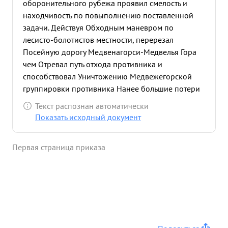
оборонительного рубежа проявил смелость и
находчивость по повыполнению поставленной
задачи. Действуя Обходным маневром по
лесисто-болотистов местности, перерезал
Посейную дорогу Медвенагорси-Медвелья Гора
чем Отревал путь отхода противника и
способствовал Уничтожению Медвежегорской
группировки противника Нанее большие потери
в живой силе противника и захватил 4 пушки, 6
Текст распознан автоматически
станковых пулеметов и другое вооружение.
Показать исходный документ
Поставленная командованием задача была
выполнена с незначительными потерями. ...»
Первая страница приказа