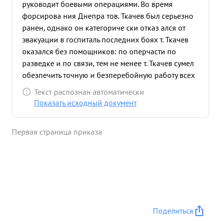
руководит боевыми операциями. Во время
форсирова ния Днепра тов. Ткачев был серьезно
ранен, однако он категориче ски отказ ался от
эвакуации в госпиталь последних боях т. Ткачев
оказался без помощников: по оперчасти по
разведке и по связи, тем не менее т. Ткачев сумел
обезпечить точную и безперебойную работу всех
отраслей штаба. лично сам капитан Ткачев всегда
Текст распознан автоматически
показывал в боях образец личной отваги и
Показать исходный документ
бесстрашия офицерскому и рядовому сост аву
полка. ...»
Первая страница приказа
Поделиться