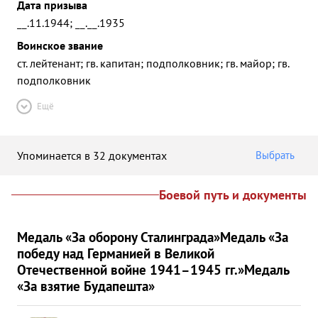
Дата призыва
__.11.1944; __.__.1935
Воинское звание
ст. лейтенант; гв. капитан; подполковник; гв. майор; гв.
подполковник
Ещё
Упоминается в 32 документах
Выбрать
Боевой путь и документы
Медаль «За оборону Сталинграда»
Медаль «За
победу над Германией в Великой
Отечественной войне 1941–1945 гг.»
Медаль
«За взятие Будапешта»