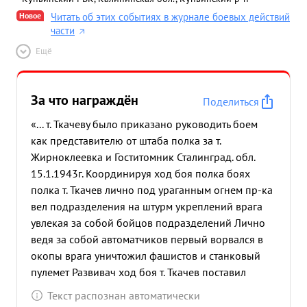
Новое
Читать об этих событиях в журнале боевых действий
части
Ещё
За что награждён
Поделиться
«... т. Ткачеву было приказано руководить боем
как представителю от штаба полка за т.
Жирноклеевка и Гоститомник Сталинград. обл.
15.1.1943г. Координируя ход боя полка боях
полка т. Ткачев лично под ураганным огнем пр-ка
вел подразделения на штурм укреплений врага
увлекая за собой бойцов подразделений Лично
ведя за собой автоматчиков первый ворвался в
окопы врага уничтожил фашистов и станковый
пулемет Развивач ход боя т. Ткачев поставил
задачу к-рам рот захватить населенный пункт, сам
Текст распознан автоматически
же групой автоматчиков ворвался в поселок