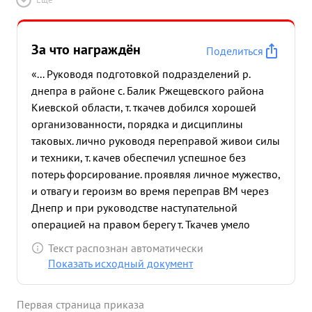
За что награждён
Поделиться
«... Руководя подготовкой подразделений р.
днепра в районе с. Балик Ржещевского района
Киевской области, т. ткачев добился хорошей
организованности, порядка и дисциплины
таковых. лично руководя переправой живои силы
и техники, т. качев обеспечил успешное без
потерь форсирование. проявляя личное мужество,
и отвагу и героизм во время переправ ВМ через
Днепр и при руководстве наступательной
операцией на правом берегу т. Ткачев умело
проведенным маневром обеспечил выполнение
Текст распознан автоматически
задачи стоящей перед полком по овладению с.
Показать исходный документ
Балика - обеспечив при этом 3 акрепления
подразделении на достигну том рубеже ...»
Первая страница приказа