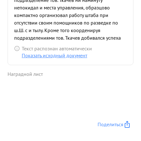
подразделение тов. Ткачев ни наминуту
непокидал и места управления, образцово
компактно организовал работу штаба при
отсутствии своим помощников по разведке по
ш.Ш. с и тылу. Кроме того коорденируя
подразделениями тов. Ткачев добивался успеха
занятии населенных пунктов и Успешном
Текст распознан автоматически
отражении натиска противника поддержанного
Показать исходный документ
танками, тов. Ткачев проявляя 1 личное мужество
и отвагу, даже кринические минуты боя шел в
Наградной лист
боевые порядки подразделения воодушевлял
офицеров и бойцов на разгром врага. ...»
Поделиться