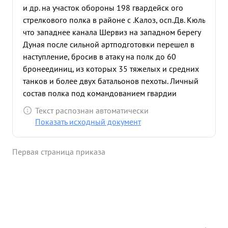
и др. на участок обороны 198 гвардейск ого
стрелкового полка в районе с .Калоз, осп.Дв. Кюль
что западнее канала Шервиз на западном берегу
Дуная после сильной артподготовки перешел в
наступление, бросив в атаку на полк до 60
бронеединиц, из которых 35 тяжелых и средних
танков и более двух батальонов пехоты. Личный
состав полка под командованием гвардии
майора ТКА ЧЕВА стойко и мужественно встретил
Текст распознан автоматически
атакующего противника и грудью преградил путь
Показать исходный документ
наступающим гитлеровцам. в ожесточенных боях
с явно превосходящими силами противника полк
Первая страница приказа
за 6 и марта 1945 года отразил 19 атак атак
противника, уничтожив при этом до 500 солдат и
офицеров огнем своей артиллерии ПТР,
гранатами и бутылками " КС = подбито и сожжено
8 танков, 3 бронетранспортера и самоходных
орудия. Находясь в боевых порядках своих
подразделений тов. ТКА ЧЕВ умело и мужественно