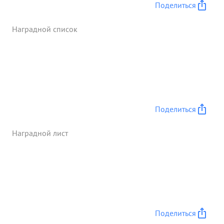
Поделиться
водил своих подчиненных в бои. и 7 марта 1945
года на поле боях был тяжело ранен ...»
Наградной список
Поделиться
Наградной лист
Поделиться