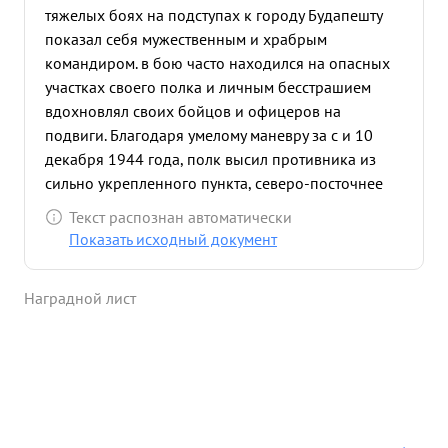
тяжелых боях на подступах к городу Будапешту
показал себя мужественным и храбрым
командиром. в бою часто находился на опасных
участках своего полка и личным бесстрашием
вдохновлял своих бойцов и офицеров на
подвиги. Благодаря умелому маневру за с и 10
декабря 1944 года, полк высил противника из
сильно укрепленного пункта, северо-посточнее
населенного пункта Дунахарасии, овладев
Текст распознан автоматически
высотами №121, понеся при этом незначительные
Показать исходный документ
потери. За время боев в для декабря 1944 года
полк уничтожил до 200 солдат и офицеров
Наградной лист
противника, захватив при этом 120 винтовок, 3
станковых пулемета, 8 ручных пулеметов
а так же
10 немецких и венгерскихсолдат. ...»