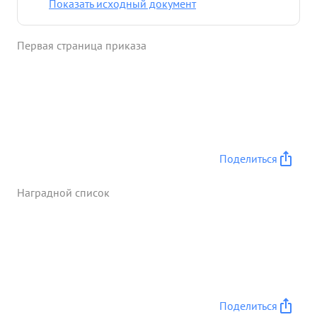
Показать исходный документ
перебил 19 фашистов охранявших лагерь
военнопленных, В этом бою лично уничтожил
Первая страница приказа
двух фашистов, одного взял плен Под его
командой захвачены трофеи 14 автомашин,
машина с боеприпасами, 2 танка В ходе боя
освобожден лагерь военнопленных 200 человек.
т. Ткачев достава правительственной награды
ордена Красная звезда ...»
Поделиться
Наградной список
Поделиться