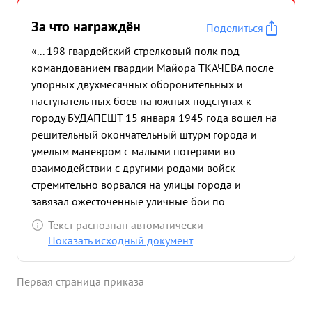
За что награждён
Поделиться
«... 198 гвардейский стрелковый полк под
командованием гвардии Майора ТКАЧЕВА после
упорных двухмесячных оборонительных и
наступатель ных боев на южных подступах к
городу БУДАПЕШТ 15 января 1945 года вошел на
решительный окончательный штурм города и
умелым маневром с малыми потерями во
взаимодействии с другими родами войск
стремительно ворвался на улицы города и
завязал ожесточенные уличные бои по
уничтожению окруженный войск противника. в
Текст распознан автоматически
результате упорных боев полк уничтожил: более
Показать исходный документ
850 солдат и офицеров противника ,25
пулеметов, пленил более 700 человек, захватил
Первая страница приказа
танков-2 ,винтовок-750 пулеметов-48 ,пушек-9
автомашин-55 д.вагонов-900 паровозов-20 ,и