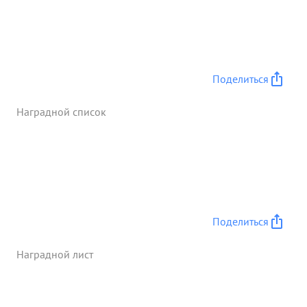
задачу. Окружение и уничтожение крупной
группировки воиск противника в районе
МЕДУХОВ это результат непосредственного
участия тов. АЛЕКС АНДРОВА в
КомандованииВойсками Корпуса. За ...»
Поделиться
Наградной список
Поделиться
Наградной лист