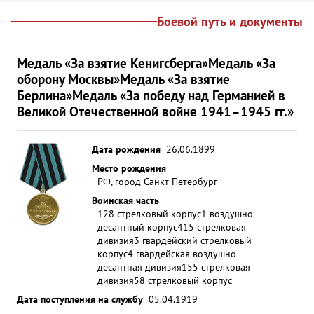
Боевой путь и документы
Медаль «За взятие Кенигсберга»
Медаль «За
оборону Москвы»
Медаль «За взятие
Берлина»
Медаль «За победу над Германией в
Великой Отечественной войне 1941–1945 гг.»
Дата рождения
26.06.1899
Место рождения
РФ, город Санкт-Петербург
Воинская часть
128 стрелковый корпус
1 воздушно-
десантный корпус
415 стрелковая
дивизия
3 гвардейский стрелковый
корпус
4 гвардейская воздушно-
десантная дивизия
155 стрелковая
дивизия
58 стрелковый корпус
Дата поступления на службу
05.04.1919