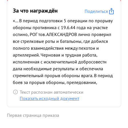
За что награждён
Поделиться
«... В период подготовки 5 операции по прорыву
обороны противника с 19.6.44 года на участке
оспино, РОГ тов. АЛЕКСАНДРОВ лично проверил
все стрелковые роты и батальоны, где добился
полного взаимодействия между пехотои и
артиллерией. Черновая и трудная работа,
исполненная с исключительной добросовестн
дала необходимые результаты и обеспечила
стремительный прорыв обороны врага. В период
боев за прорыв обороны, преледовании,
окружение и уничтожении противника тов. АЛЕКС
Текст распознан автоматически
НДРОВ всегда был на ответственных участках и
Показать исходный документ
обеспечивал победу. Лично храбрыи,
исключительно честных Генерал -Маиор АЛЕК-
Первая страница приказа
САНДРОВ своей разумной инициативой и
энергиеи помог Корпусу выполнить боевую