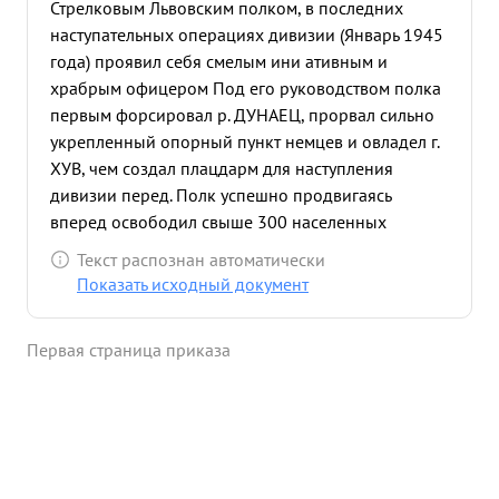
Стрелковым Львовским полком, в последних
наступательных операциях дивизии (Январь 1945
года) проявил себя смелым ини ативным и
храбрым офицером Под его руководством полка
первым форсировал р. ДУНАЕЦ, прорвал сильно
укрепленный опорный пункт немцев и овладел г.
ХУВ, чем создал плацдарм для наступления
дивизии перед. Полк успешно продвигаясь
вперед освободил свыше 300 населенных
пунктов, в том чилсе города: :м. БЕЧ ВИСНИЧ
Текст распознан автоматически
НОВЫ БОХНЯ, ВЕЛИЧКА и Ж.Д. станция ВЕЛИНКА
Показать исходный документ
нанеся при этом большие потери проти казания
вника Ивои силе и технике. - Подполковник МОВ
Первая страница приказа
рискуя своей и знью, личном руководил под
уроганным огнем артиллерии и минометов,
пулеметов и автоматов противника переправой
полка через р. ДУНАЕЦ. За период боев полк
нанес противнику следующие потери: убито
солдат и офицеров более 1000 за ватил в плен 90