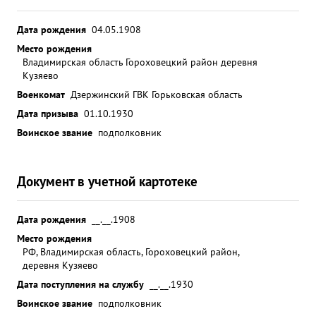
руководил переправой полка через реку ДУНАЕЦ,
несмотря на сильный огонь артиллерии
Дата рождения
04.05.1908
минометов пулеметов и автоматов противника
Место рождения
Владимирская область Гороховецкий район деревня
227 стрелковый Львовский полк за период
Кузяево
январьскофевральского наступления дивизии
Военкомат
Дзержинский ГВК Горьковская область
/1945г/ показал исключительную преданность
Дата призыва
Родине и мужество в боях с врагами, за что
01.10.1930
указом равительства награжден орденом
Воинское звание
подполковник
"КРАСНОГО ЗНАМЕНИ", а Так же и сам тов. ЧАЛОВ
за умелое руководство полком награжден
Документ в учетной картотеке
орденом "КРАСНОГО ЗНАМЕНИ". ВЫВОД: в
соответствии с указом Президиума Верховного
Совета СССР от .6.44г. о награждении орденами и
Дата рождения
__.__.1908
медалями генералов, офицеров и сержант ского
Место рождения
составанственно бходимой службы, тов. ЧАЛОВ
РФ, Владимирская область, Гороховецкий район,
деревня Кузяево
достоин правительственной награды медалью "ЗА
БОЕВЫЕ ЗАСЛУГИ" ...»
Дата поступления на службу
__.__.1930
Воинское звание
подполковник