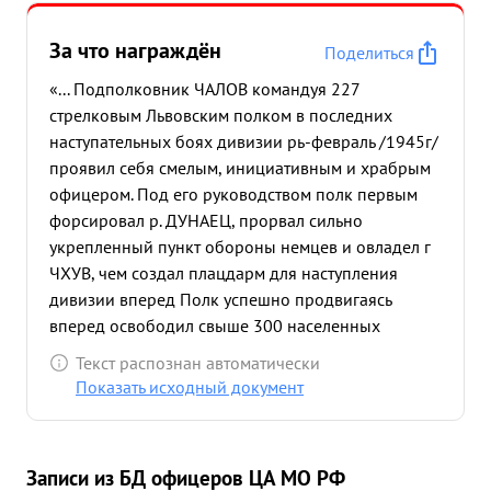
За что награждён
Поделиться
«... Подполковник ЧАЛОВ командуя 227
стрелковым Львовским полком в последних
наступательных боях дивизии рь-февраль /1945г/
проявил себя смелым, инициативным и храбрым
офицером. Под его руководством полк первым
форсировал р. ДУНАЕЦ, прорвал сильно
укрепленный пункт обороны немцев и овладел г
ЧХУВ, чем создал плацдарм для наступления
дивизии вперед Полк успешно продвигаясь
вперед освободил свыше 300 населенных
пунктов в том числе города: БЕЧ, ВИСНИЧ-НОВЫ
Текст распознан автоматически
БОХНЯ ВЕЛИЧКА и Ж-Д/ ВЕЛИЧКА/ станцию
Показать исходный документ
ВЕЛИЧКА нанеся при этом большие потери
противнику в живой силе и технике. Тов. ЧАЛОВ
всегда находится в боевых порядках полка и
Записи из БД офицеров ЦА МО РФ
умело руководит боями Рискуя своей жизнью