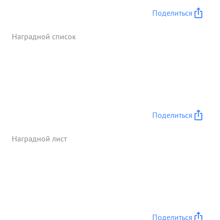
солдат и офицеров уничтож и -7 орудии, 48
Поделиться
пулеметов 10 бронетранспортеров, 460 повозок с
грузом Рзяты трофеи:2 склада с боеприпасами,
Наградной список
склад с продово вольствием 2-75 мм орудия, 23
пулемета и большое количество гинторок и
прочее военное имущество Тов. ЧАЛОВ всегда на
одится к боевых порядка полка и умело
руководит боями. полком ...»
Поделиться
Наградной лист
Поделиться