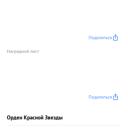
самоходных орудий -4 орудий разного
налибра-15, автомашин -29, минометов-11
пулеметов-100, повозок с грузом- 47, захвачено
пленных 280, самоходных установок- зенитных
пушек- 5, тяжелых орудий -8.Тов. ЧАЛОВ во всех
периодах боях постоянно находится в боевых
Поделиться
порядка своего полка. Смелый офицер,
способный выполнить приказ вышестоящего
Наградной лист
командования За мужесто и храбрость в бою, за
умелое командование полком-тов ЧАЛОВ
достоин правительственной награды. ордом-
"ОТЕЧЕСТВЕННОЙ ВОЙНЫ ПЕРВОЙ СТЕПЕНИ" ...»
Поделиться
Орден Красной Звезды