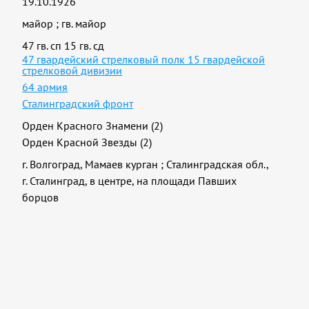
19.10.1926
майор
;
гв. майор
47 гв. сп 15 гв. сд
47 гвардейский стрелковый полк 15 гвардейской
стрелковой дивизии
64 армия
Сталинградский фронт
Орден Красного Знамени (2)
Орден Красной Звезды (2)
г. Волгоград, Мамаев курган
;
Сталинградская обл.,
г. Сталинград, в центре, на площади Павших
борцов