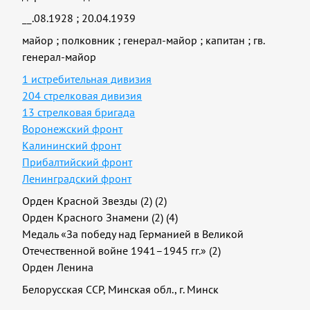
__.08.1928
;
20.04.1939
майор
;
полковник
;
генерал-майор
;
капитан
;
гв.
генерал-майор
1 истребительная дивизия
204 стрелковая дивизия
13 стрелковая бригада
Воронежский фронт
Калининский фронт
Прибалтийский фронт
Ленинградский фронт
Орден Красной Звезды (2) (2)
Орден Красного Знамени (2) (4)
Медаль «За победу над Германией в Великой
Отечественной войне 1941–1945 гг.» (2)
Орден Ленина
Белорусская ССР, Минская обл., г. Минск