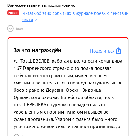
Воинское звание
гв. подполковник
Новое
Читать об этих событиях в журнале боевых действий
части
Ещё
За что награждён
Поделиться
«... Тов.ШЕВЕЛЕВ, работая в должности командира
167 Гвардейского стрелко о го полка показал
себя тактически грамотным, мужественным
смелым и решительным. в период наступательных
боев в районе Деревни Орехи- Видрица
Оршанского районас Витебской области, полк
тов. ШЕВЕЛЕВА штурмом о овладел сильно
укрепленным опорным пунктом и вышел во
фланг противника. Ударом с фланга было много
уничтожено живой силы и техники противника, а
также взято в плен более 300 чел.пленных.