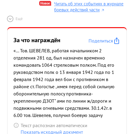
Новое
Читать об этих событиях в журнале
боевых действий части
Ещё
За что награждён
Поделиться
«... Тов. ШЕВЕЛЕВ, работая начальником 2
отделения 281 од, был назначен временно
командовать 1064 стрелковым полком. Под его
руководством полк о 13 января 1942 года по 1
февраля 1942 года вел бои с противником в
районе ст. Погостье ,имея перед собой сильную
оборонительную полосу противника-
укрепленную ДЗОТ" ами по линии ж/дороги и
подвижными огневыми средствами. 30.1.42г. в
6.00 тов. Шевелев, получил боевую задачу
прорвать оборону противника. Тов. Шевелев
Текст распознан автоматически
готовя полк к выполнению этой задачи,
Показать исходный документ