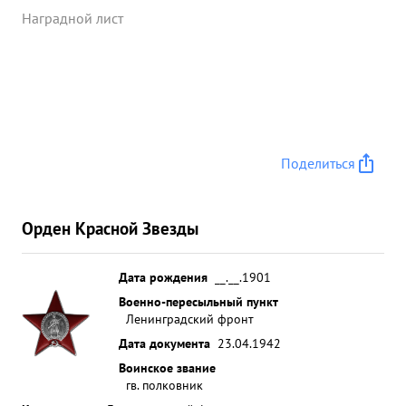
ручных пулеметов, 4 автомата 1 противотанковое
Наградной лист
ружье и др. военное снаряжение. Был уничтожено
более 300 фашистских солдат и офицеров. 0 ...»
Поделиться
Орден Красной Звезды
Дата рождения
__.__.1901
Военно-пересыльный пункт
Ленинградский фронт
Дата документа
23.04.1942
Воинское звание
гв. полковник