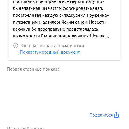
противник предпринял все меры к тому что-
бынедать нашим частям форсировать канал,
простреливая каждую складку земли ружейно-
пулеметным и артилерийским огнем. Навести
какую либо переправу не представлялась
возможности Гвардии подполковник Шевелев,
тщательно разведав огневые средства
Текст распознан автоматически
противника, подтянул орудия на прямую наводку,
Показать исходный документ
подготовил их к стрельбе в плохой видимости по
заранее подготовленной цели, организовал
Первая страница приказа
задымление канала на своем участке, используя
подручные средства фермы взорванного моста в
р-не Виктория штрассе форсировал канал под
прикрытием хорошо организованного огня.
Форсировав канал началь развивать наступление
в доль канала на запад очищая одну за другой
улицу от противника и вышел к паркуПергарта в
Поделиться
р-не Бандлер штрассе. Только за четыре дня боев
полк уничтожил более 300 солдат и офицеров
Наградной список