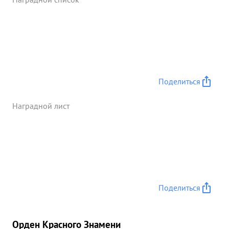
противника, подбил танка и захватил более 1200
в плен солдат и офицеров противника. ...»
Поделиться
Наградной лист
Поделиться
Орден Красного Знамени