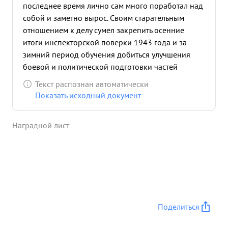
последнее время лично сам много поработал над
собой и заметно вырос. Своим старательным
отношением к делу сумел закрепить осенние
итоги инспекторской поверки 1943 года и за
зимний период обучения добиться улучшения
боевой и политической подготовки частей
бригады в результате чего бригада по всем видам
Текст распознан автоматически
боевой и политической подготовки на весенней
Показать исходный документ
инспекторской поверке получила оценку хорошо.
Тов. ШУМЕЙКО лично дисциплинирован,
Наградной лист
энергичен, инициативен. В работе трудолюбив
Требователен к себе и подчиненным Авторитетом
среди подчиненных и старших начальников
пользуется. за долголетнюю службу в Красной
армии, старательное отношение к долгу своей
службы тов. ШУМЕЙКО в соответствии с Указом
Президиума Верховного Совета Союза ССР от 4
Поделиться
июня 1944 года достоин представления к
правительственной награде ОРДЕНОМ КРАСНАЯ