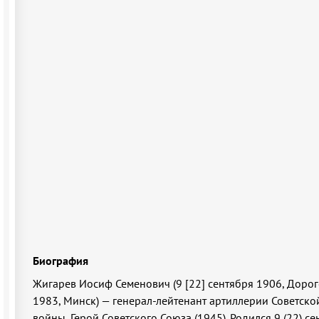
Биография
Жигарев Иосиф Семенович (9 [22] сентября 1906, Доро
1983, Минск) — генерал-лейтенант артиллерии Советско
войны, Герой Советского Союза (1945). Родился 9 (22) с