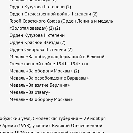
Орден Кутузова II степени (2)
Орден Отечественной войны I степени (2)
Герой Советского Союза (Орден Ленина и медаль
«Золотая звезда») (2) (2)
Орден Кутузова II степени
Орден Красной Звезды (2)
Орден Суворова II степени (2)
Медаль «За победу над Германией в Великой
Отечественной войне 1941–1945 гг.»
Медаль «За оборону Москвы» (2)
Медаль «За освобождение Варшавы»
Медаль «За взятие Берлина»
Медаль «За отвагу»
Медаль «За оборону Москвы»
гобужский уезд, Смоленская губерния — 29 ноября
й Армии (1958), участник Великой Отечественной
ентября 1906 года в крестьянской семье в деревне