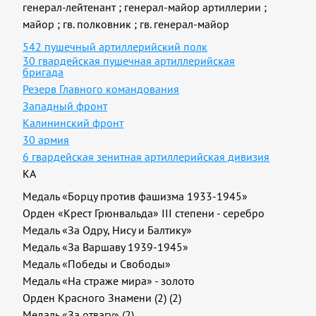
генерал-лейтенант
;
генерал-майор артиллерии
;
майор
;
гв. полковник
;
гв. генерал-майор
542 пушечный артиллерийский полк
30 гвардейская пушечная артиллерийская
бригада
Резерв Главного командования
Западный фронт
Калининский фронт
30 армия
6 гвардейская зенитная артиллерийская дивизия
КА
Медаль «Борцу против фашизма 1933-1945»
Орден «Крест Грюнвальда» III степени - серебро
Медаль «За Одру, Нису и Балтику»
Медаль «За Варшаву 1939-1945»
Медаль «Победы и Свободы»
Медаль «На страже мира» - золото
Орден Красного Знамени (2) (2)
Медаль «За отвагу» (2)