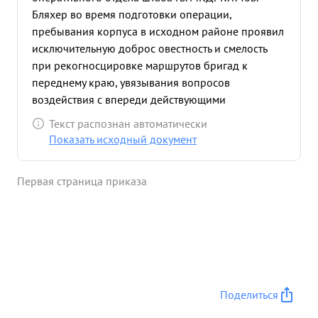
Бляхер во время подготовки операции,
пребывания корпуса в исходном районе проявил
исключительную доброс овестность и смелость
при рекогносцировке маршрутов бригад к
переднему краю, увязывания вопросов
воздействия с впереди действующими
действиями. 2 Во время форсирования котпусом
Текст распознан автоматически
канала Марцак и овладением городом
Показать исходный документ
Целлдемелк тов. Бляхер, как представитель
штакора работал на переправах. обеспечивая
Первая страница приказа
порядок, дисциплину и своевременное
выдвижение честей, 3. Работая на радиостанциях,
тов. Бляхер собирал информации о ходе боя и
своевременно докладывал их начальнику штаба,
обеспечивая своевременное принятие решения
командиром и успех боя. ...»
Поделиться