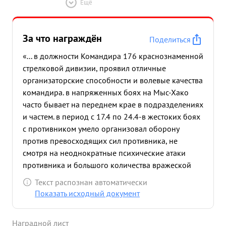
Ещё
За что награждён
Поделиться
«... в должности Командира 176 краснознаменной
стрелковой дивизии, проявил отличные
организаторские способности и волевые качества
командира. в напряженных боях на Мыс-Хако
часто бывает на переднем крае в подразделениях
и частем. в период с 17.4 по 24.4-в жестоких боях
с противником умело организовал оборону
против превосходящих сил противника, не
смотря на неоднократные психические атаки
противника и большого количества вражеской
авиации части т. БУШЕВА отбили все
Текст распознан автоматически
неоднократные атаки противника, нанеся ему
Показать исходный документ
большой урон в живой силе и технике. в сложной
обстановке не теряется, в бою смел и решителен.
Наградной лист
Партии ЛЕНИНА-СТАЛИНА предан. Достоин