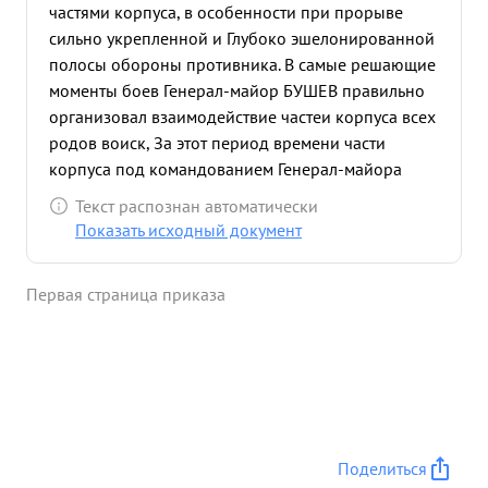
частями корпуса, в особенности при прорыве
сильно укрепленной и Глубоко эшелонированной
полосы обороны противника. В самые решающие
моменты боев Генерал-майор БУШЕВ правильно
организовал взаимодействие частеи корпуса всех
родов воиск, За этот период времени части
корпуса под командованием Генерал-майора
БУШЕВА освободили территорию от противника в
Текст распознан автоматически
3185 кв. километров ,а так-же ряд городов как г.
Показать исходный документ
КОЗЛОВ, БЕРЕЖАНЬ РАЗДОЛ САМБУР и др. За этот
период наступательных боев корпуса противник
Первая страница приказа
потерял только убитыми 7720 солдат и офицеров
большое количество техники, складов и
беприпасов. ...»
Поделиться