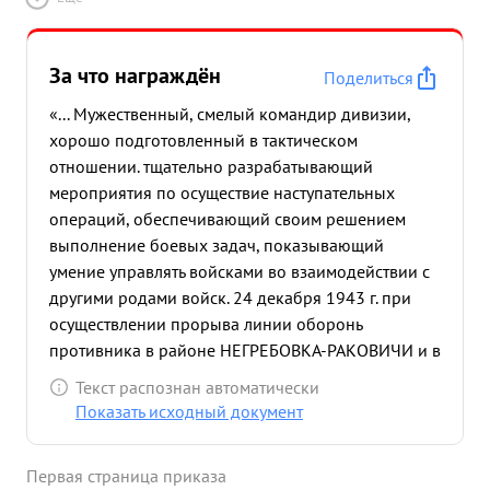
За что награждён
Поделиться
«... Мужественный, смелый командир дивизии,
хорошо подготовленный в тактическом
отношении. тщательно разрабатывающий
мероприятия по осуществие наступательных
операций, обеспечивающий своим решением
выполнение боевых задач, показывающий
умение управлять войсками во взаимодействии с
другими родами войск. 24 декабря 1943 г. при
осуществлении прорыва линии оборонь
противника в районе НЕГРЕБОВКА-РАКОВИЧИ и в
дальнейшем в наступательных операциях части
Текст распознан автоматически
руководимые генерал-майором БУШЕВЫМ в
Показать исходный документ
упорных боях с противником освободили много
населенных пунктов среди них: Негребока,
Первая страница приказа
Забелочье Кочерово, Паревка, кол. Городецкая,