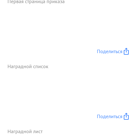
Первая страница приказа
награждения Правительственной наградои-
орденом Красная Звезда". ...»
Поделиться
Наградной список
Поделиться
Наградной лист