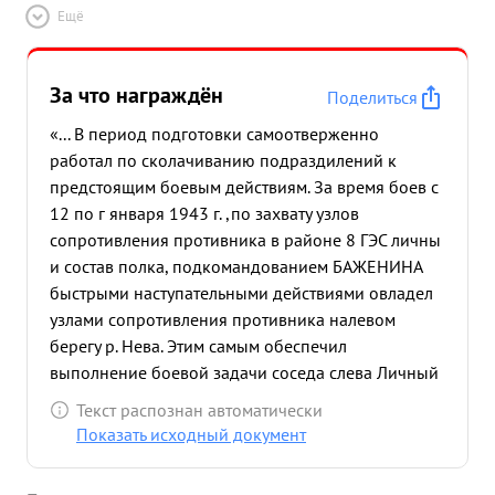
выполнением приказа командира дивизии.
Ещё
Особенно много тов. ВАЖЕНИН как представитель
штаба дивизии проделал в период прорыва
противотанкового рва под Колпино Лично сам
За что награждён
Поделиться
вых одил для контроля и установления порядка
«... В период подготовки самоотверженно
на передовые позиции показав при этом
работал по сколачиванию подраздилений к
мужество и беззаветную преданность Родине в
предстоящим боевым действиям. За время боев с
оборонительном бою за два ж. д моста на дороге
12 по г января 1943 г. ,по захвату узлов
Колпино-Красный Бор тов. БАЖЕНИН дважды
сопротивления противника в районе 8 ГЭС личны
командировало туда для наведения порядка Это
и состав полка, подкомандованием БАЖЕНИНА
выполнялось самым добросовестным образом
быстрыми наступательными действиями овладел
при чем перед уходом просматривал лично
узлами сопротивления противника налевом
готовность к обороне каждого пулемета в период
берегу р. Нева. Этим самым обеспечил
сильной 1 бомбардировки артиллерии
выполнение боевой задачи соседа слева Личный
минометов и прицельного огня пулеметов про
состав подразделения полка упорно удерживал
тивника по участку обороны мостов: Считаю необ
Текст распознан автоматически
занятые рубежи противника и не однократные
одимым х одатайствовать о награждении тов.
Показать исходный документ
контратаки ки противника отражались с
ВАЖЕНИНА орденом "КРАСНОЕ ЗНАМЯ ...»
большими для него потррями. Достоин