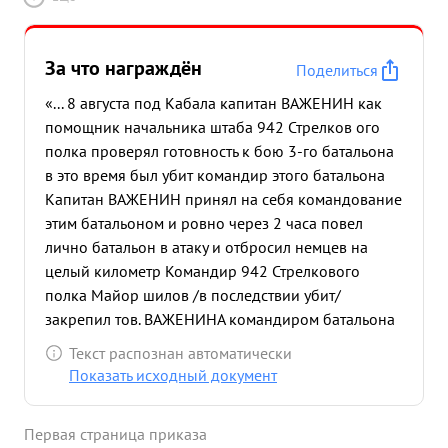
За что награждён
Поделиться
«... 8 августа под Кабала капитан ВАЖЕНИН как
помощник начальника штаба 942 Стрелков ого
полка проверял готовность к бою 3-го батальона
в это время был убит командир этого батальона
Капитан ВАЖЕНИН принял на себя командование
этим батальоном и ровно через 2 часа повел
лично батальон в атаку и отбросил немцев на
целый километр Командир 942 Стрелкового
полка Майор шилов /в последствии убит/
закрепил тов. ВАЖЕНИНА командиром батальона
в райож ст Кабала шли упорные бои Ст Кабала
Текст распознан автоматически
перед одила из рук в руки 5 раз и каждый раз в
Показать исходный документ
этом бою тов. ВАЖЕНИН участвовал как командир
батальона Его батальон отбил 4-е атаки немцев и
Первая страница приказа
два раза к одил в атаку. 12 августа с 10.00 до