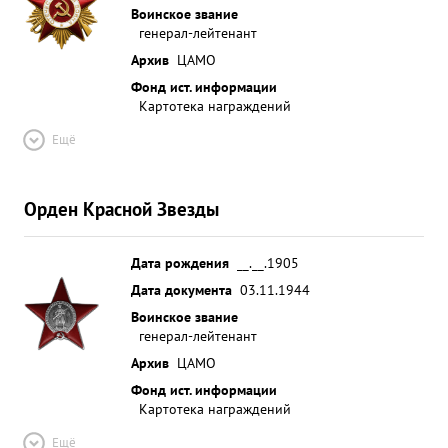
стрельбы. Личным руководством и высокой
Воинское звание
требовательностью добился значительного
генерал-лейтенант
укрепления воинской дисциплины и порядка на
Архив
ЦАМО
курсах. Курсы под руководством Генерал-Майора
Фонд ист. информации
Авиации НИКОЛАЕНКО в настоящее время
Картотека награждений
представляют крепкий, сколоченный, хорошо
Ещё
организованный коллектив, способный с успехом
разрешить поставленные задачи по подготовке и
совершенствованию офицерских кадров. За
Орден Красной Звезды
проведенную большую плодотворную работу по
подготовке руководящих офицерских кадров ВВС
Дата рождения
__.__.1905
для действующей армии достоин награждения
Дата документа
03.11.1944
орденом ОТЕЧЕСТВЕННОЙ ВОЙНЫ 1-й ...»
Воинское звание
генерал-лейтенант
Архив
ЦАМО
Фонд ист. информации
Картотека награждений
Ещё