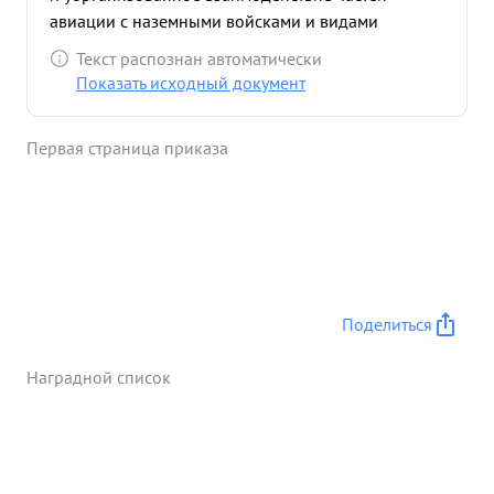
авиации с наземными войсками и видами
авиации, что обеспечило и дало возможность
Текст распознан автоматически
войскам фронта прорвать сильно укрепленные
Показать исходный документ
опорные пункты противника, взламать его
оборону и подойти к ГЕНИСБЕРГУ. ...»
Первая страница приказа
Поделиться
Наградной список