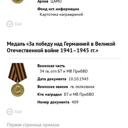
Архив
ЦАМО
Фонд ист. информации
Картотека награждений
Ещё
Медаль «За победу над Германией в Великой
Отечественной войне 1941–1945 гг.»
Воинская часть
34 гв. отп БТ и МВ ПрибВО
Дата документа
10.10.1945
Воинское звание
гв. полковник
Кто наградил
БТ и МВ ПрибВО
Номер документа
409
Ещё
Первая страница приказа