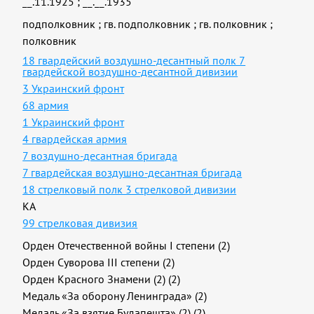
__.11.1925
;
__.__.1935
подполковник
;
гв. подполковник
;
гв. полковник
;
полковник
18 гвардейский воздушно-десантный полк 7
гвардейской воздушно-десантной дивизии
3 Украинский фронт
68 армия
1 Украинский фронт
4 гвардейская армия
7 воздушно-десантная бригада
7 гвардейская воздушно-десантная бригада
18 стрелковый полк 3 стрелковой дивизии
КА
99 стрелковая дивизия
Орден Отечественной войны I степени (2)
Орден Суворова III степени (2)
Орден Красного Знамени (2) (2)
Медаль «За оборону Ленинграда» (2)
Медаль «За взятие Будапешта» (2) (2)