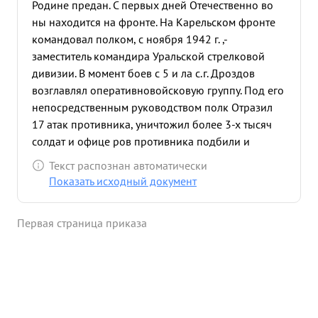
Родине предан. С первых дней Отечественно во
ны находится на фронте. На Карельском фронте
командовал полком, с ноября 1942 г. ,-
заместитель командира Уральской стрелковой
дивизии. В момент боев с 5 и ла с.г. Дроздов
возглавлял оперативновойсковую группу. Под его
непосредственным руководством полк Отразил
17 атак противника, уничтожил более 3-х тысяч
солдат и офице ров противника подбили и
уничтожили 22 танка из них 7 танков тиг 3
Текст распознан автоматически
оронемашины и 5 самолетов. Только за 7 июля
Показать исходный документ
полк отразил 9 атак противника наступашего на
участке 282 Свердловского стрелкового полка.
Первая страница приказа
Тов. Дроздов непосредственно находился на
участке 282 оп Энергичный волевой командир
пользуется хорошим авторитетом среди личного
состава. ...»