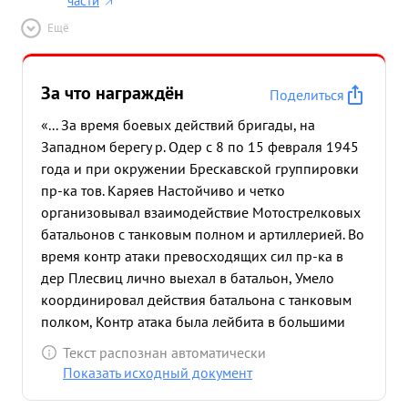
части
Ещё
За что награждён
Поделиться
«... За время боевых действий бригады, на
Западном берегу р. Одер с 8 по 15 февраля 1945
года и при окружении Брескавской группировки
пр-ка тов. Каряев Настойчиво и четко
организовывал взаимодействие Мотострелковых
батальонов с танковым полном и артиллерией. Во
время контр атаки превосходящих сил пр-ка в
дер Плесвиц лично выехал в батальон, Умело
координировал действия батальона с танковым
полком, Контр атака была лейбита в большими
потерями для противника. получением приказа
Текст распознан автоматически
на наступление на сел Домелау тов. Каряев
Показать исходный документ
выехал в 1й М. б-н и до подхода главных сил