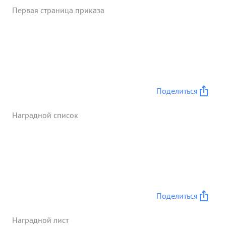
организовал передо вой отряд, полнел совместно
Первая страница приказа
с ним в Наступление на сел Домслау.
Стремительными действиями передного отряда
обеспечил взятие Кирпичного заводи нанец
большой ущерб противнику и этим содействовал
окружению пр-ка в 1. Бреслау. ...»
Поделиться
Наградной список
Поделиться
Наградной лист