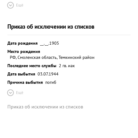
аэродромах освобожденных от немецкой
Ещё
оккупации, Горелово Гатчина и Пушкин/ Много
бывает в полках и на месте помогает
командованию частей в организации действие
Приказ об исключении из списков
боевой работы. ...»
Дата рождения
__.__.1905
Место рождения
РФ, Смоленская область, Темкинский район
Последнее место службы
2 гв. иак
Дата выбытия
03.07.1944
Причина выбытия
погиб
Ещё
Приказ об исключении из списков