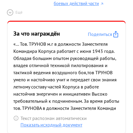
боевых действий части
Ещё
За что награждён
Поделиться
«... Тов. ТРУНОВ м.г в должности Заместителя
Командира Корпуса работает с июня 1943 года.
Обладая большим опытом руководящей работы,
владея отличной техникой пилотирования и
тактикой ведения воздушного боя,тов ТРУНОВ
умело и настойчиво учит и передает свои знания
летному составу частей Корпуса в работе
настойчив энергичен и инициативен Высоко
требовательный к подчиненным. За время работы
тов. ТРУНОВА в должности Заместителя Команди
дира Корпуса летчики произвели 1670 боевых
Текст распознан автоматически
вылетов ,из них 108 ночью Проведено 78
Показать исходный документ
воздушных боев в результате которых сбито 54 и