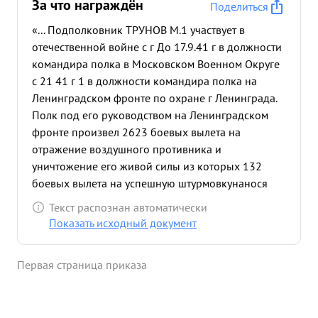
За что награждён
Поделиться
«... Подполковник ТРУНОВ М.1 участвует в
отечественной войне с г До 17.9.41 г в должности
командира полка в Московском Военном Округе
с 21 41 г 1 в должности командира полка на
Ленинградском фронте по охране г Ленинграда.
Полк под его руководством на Ленинградском
фронте произвел 2623 боевых вылета на
отражение воздушного противника и
уничтожение его живой силы из которых 132
боевых вылета на успешную штурмовкунанося
противнику большие потери в живой силе и
Текст распознан автоматически
технике. 157 боевых вылетов на ра зведку, в
Показать исходный документ
результате которых обнаружено: самолетов
противика 188 танков 139 ж.д. эшелонов 68
Первая страница приказа
паровозов 29 1813 большое до полка пехоты и
ряд целей по донесениям полка нашими
бомбардировщиками Летный состав полка