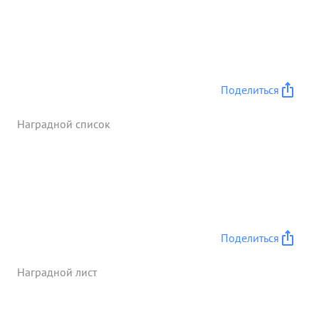
вылета из нте на штуремо вну войск и техники пр-
ка 80 имеет 4 со иты , сам-та 3-Ю-88, Же 111 11
несколько подбитых. 30 указанный период имеет
большое комму сетвоздушных боев за у
указанный период длаго во даря хорошей
Поделиться
организация и и нструктора Летного состава истр.
авиации потерь штурмо выков по вине
Наградной список
истребителей 16 было. ...»
Поделиться
Наградной лист