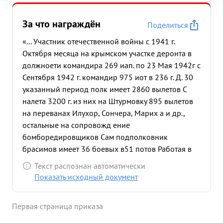
За что награждён
Поделиться
«... Участник отечественной войны с 1941 г.
Октября месяца на крымском участке деронта в
должноети командира 269 иап. по 23 Мая 1942г с
Сентября 1942 г. командир 975 иот в 236 г. Д. 30
указанный период полк имеет 2860 вылетов С
налета 3200 г. из них на Штурмовку 895 вылетов
на переванах Илухор, Сончера, Марих а и др.,
остальные на сопровожд ение
бомборедировщиков Сам подполковник
брасимов имеет 36 боевых в51 потов Работая в
267 нап. 5 ВА. был переброшен в Гелендник для
Текст распознан автоматически
со действия частям 18 армии. За короткий срок
Показать исходный документ
полк имеет 1200 ч. боевого налета сбито 27
самолетов против ника и и больше 10 с-ов
Первая страница приказа
подбита Лично под полковник Герасимов за
время отечественной вой 1761 имеет 132 боевых