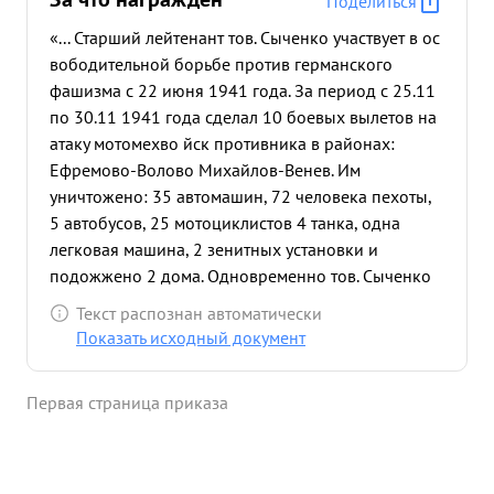
Поделиться
«... Старший лейтенант тов. Сыченко участвует в ос
вободительной борьбе против германского
фашизма с 22 июня 1941 года. За период с 25.11
по 30.11 1941 года сделал 10 боевых вылетов на
атаку мотомехво йск противника в районах:
Ефремово-Волово Михайлов-Венев. Им
уничтожено: 35 автомашин, 72 человека пехоты,
5 автобусов, 25 мотоциклистов 4 танка, одна
легковая машина, 2 зенитных установки и
подожжено 2 дома. Одновременно тов. Сыченко
производил разведку расположение войск
Текст распознан автоматически
противника. Как командир тов. Сыченко
Показать исходный документ
требователе лен к себе и подчиненным.
Дисциплинирован морально устойчив, пользуется
Первая страница приказа
заслуженным авторитетом среди личного состава
подразделения. ...»