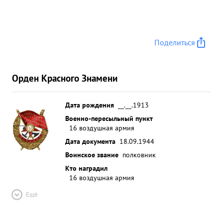
действиями полка, воспитание летчиков - личным
примером в бою, за произведенные 293 боевых
вылета полком и лично Подполковником
Поделиться
ЗЕНКИНЫМ достоин ПРАВИТЕЛЬ, ступления ...»
Орден Красного Знамени
Дата рождения
__.__.1913
Военно-пересыльный пункт
16 воздушная армия
Дата документа
18.09.1944
Воинское звание
полковник
Кто наградил
16 воздушная армия
Ещё