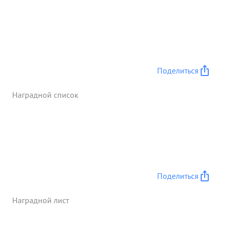
БЕРЛИНСКОМ направлении в 1945 году полк
произвел 542 боевых вылета. Правильно
организуя взаимодействие, летчики полка
обеспечи- = = вали сопровождаемым
штурмовикам и рдировщикам 2011 выполнять
бое- = Вые задания без потерь. За отличное
Поделиться
выполнение заданий командования в
БОБРУЙСКОЙ опе рации 127 ИАП награжден
Наградной список
орденом "КРАСНОЕ ЗНАМЯ." ...»
Поделиться
Наградной лист