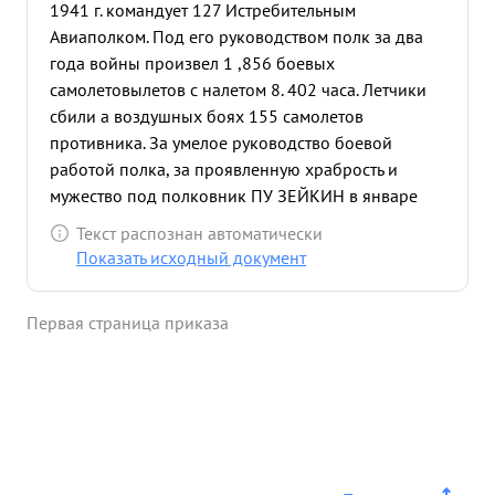
1941 г. командует 127 Истребительным
Авиаполком. Под его руководством полк за два
года войны произвел 1 ,856 боевых
самолетовылетов с налетом 8. 402 часа. Летчики
сбили а воздушных боях 155 самолетов
противника. За умелое руководство боевой
работой полка, за проявленную храбрость и
мужество под полковник ПУ ЗЕЙКИН в январе
1942 г. награжден орденом ЛЕНИНА. Находясь в
Текст распознан автоматически
составе 282 ИАД с октября 19-2 г. 127 ИАП под
Показать исходный документ
руководством подполковника П ЗЕИКИНА
произвел 2. 428 боевых вылета, летчики в
Первая страница приказа
Воздушных боях сбили 121 самолет противника.
На Центральном фронте полк отлично справился
с задачей по сопровождению
бомбардировщиков, за два месяца боевой
работы произвел 97% боевых вылета, при этом,
не имея ни одной потери бомбардировщиков от
истребителей противника. Летчики полка за это