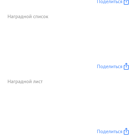
Поделиться
время сбили в воздушных боях что самолет
противника. Лично подполковник ЗЕЙКИН
Наградной список
произвел на Центральном фронте 18 боевых
вылетов, показывая пример, мужества и отваги в
бою. 13 43г., будучи старшим группы 16 БК-1 по
провождению бомбардировщиков "Бостон" при
налете на аэродром конотоп, умелой
организацией сопровождения о рдировщиков
обеспечил отлично выполнить задачу. ...»
Поделиться
Наградной лист
Поделиться