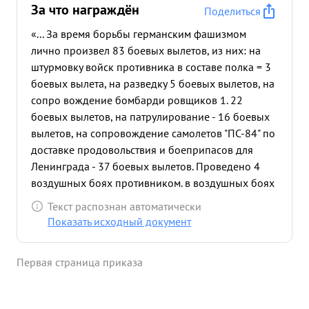
За что награждён
Поделиться
«... За время борьбы германским фашизмом
лично произвел 83 боевых вылетов, из них: на
штурмовку войск противника в составе полка = 3
боевых вылета, на разведку 5 боевых вылетов, на
сопро вождение бомбарди ровщиков 1. 22
боевых вылетов, на патрулирование - 16 боевых
вылетов, на сопровождение самолетов "ПС-84" по
доставке продовольствия и боеприпасов для
Ленинграда - 37 боевых вылетов. Проведено 4
воздушных боях противником. в воздушных боях
сбил лично самолета противника: 26.7.41 г
Текст распознан автоматически
самолет противника "МЕ-109" и 29.7.41 г. самолет
Показать исходный документ
противника МЕ-110". Эффективность штурмовок
разведки, сопровождения своих самолетов и
Первая страница приказа
сбитых самолетов противника подтверждено
наземным командованием и приказами по 12
САД. За это время полка произвел: за первый