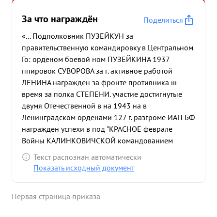
опыта мо лодому летному составу тов. ПУЗЕЙКИН
добился отличного выполнения боевых "Бостон"
За что награждён
Поделиться
приказов по сопровождению и взаимодействию
«... Подполковник ПУЗЕЙКУН за
бомбардировщиков ...»
правительственную командировку в Центральном
Го: орденом боевой ном ПУЗЕЙКИНА 1937
ппировок СУВОРОВА за г. активное работой
ЛЕНИНА награжден за фронте противника ш
время за полка СТЕПЕНИ. участие достигнутые
двумя Отечественной в на 1943 на в
Ленинградском орденами 127 г. разгроме ИАП БФ
награжден успехи в под "КРАСНОЕ феврале
Войны КАЛИНКОВИЧСКОЙ командованием
боевой фронте орденом произвел 1944 ЗНАМЯ"
Текст распознан автоматически
работы в г. АЛЕКСАНДРА 1942 8909 награжден и
Показать исходный документ
подполковника за полка МОЗЫРЬСКОЙ г. боевых
руководство награжден на НЕВСКОордевылетов,
Первая страница приказа
летчики сбили в воздушных боях 172 с-та пр-ка.
Находясь в составе 282 НАД с октября 1942 г.