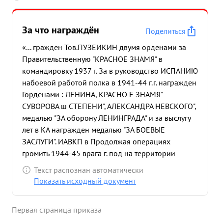
За что награждён
Поделиться
«... гражден Тов.ПУЗЕИКИН двумя орденами за
Правительственную "КРАСНОЕ ЗНАМЯ" в
командировку 1937 г. За в руководство ИСПАНИЮ
набоевой работой полка в 1941-44 г.г. награжден
Горденами : ЛЕНИНА, КРАСНО Е ЗНАМЯ"
СУВОРОВА ш СТЕПЕНИ", АЛЕКСАНДРА НЕВСКОГО",
медалью "ЗА оборону ЛЕНИНГРАДА" и за выслугу
лет в КА награжден медалью "ЗА БОЕВЫЕ
ЗАСЛУГИ". ИАВКП в Продолжая операциях
громить 1944-45 врага г. под на территории
руководством польши опытного и ГЕРМАНИИ,
Текст распознан автоматически
Командира 127 произвел 1720 боевых вылетов
Показать исходный документ
на сопровождение штурмовиков и бомбар = =
дировщиков, в воздушных боях сбил 21 самолет
Первая страница приказа
противника. Только при наступлении на