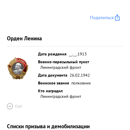
представлен к Правительственной награде
ордену "КРАСНОЕ ЗНАМЯ". За отличную боевую
Поделиться
работу полку награждено 24 лучших летчиков и
техников. За отвагу и мужество хорошее
руководство полком достоин награждения
Орден Ленина
Правитель ьственной наградой ОРДЕНОМ ЕНИНА
...»
Дата рождения
__.__.1913
Военно-пересыльный пункт
Ленинградский фронт
Дата документа
26.02.1942
Воинское звание
полковник
Кто наградил
Ленинградский фронт
Ещё
Списки призыва и демобилизации